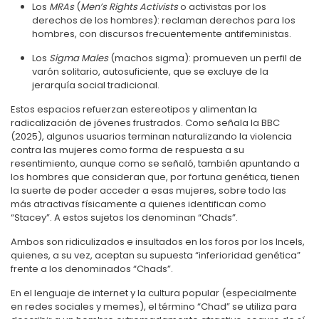
Los
MRAs
(
Men’s Rights Activists
o activistas por los
derechos de los hombres): reclaman derechos para los
hombres, con discursos frecuentemente antifeministas.
Los
Sigma Males
(machos sigma): promueven un perfil de
varón solitario, autosuficiente, que se excluye de la
jerarquía social tradicional.
Estos espacios refuerzan estereotipos y alimentan la
radicalización de jóvenes frustrados. Como señala la BBC
(2025), algunos usuarios terminan naturalizando la violencia
contra las mujeres como forma de respuesta a su
resentimiento, aunque como se señaló, también apuntando a
los hombres que consideran que, por fortuna genética, tienen
la suerte de poder acceder a esas mujeres, sobre todo las
más atractivas físicamente a quienes identifican como
“Stacey”. A estos sujetos los denominan “Chads”.
Ambos son ridiculizados e insultados en los foros por los Incels,
quienes, a su vez, aceptan su supuesta “inferioridad genética”
frente a los denominados “Chads”.
En el lenguaje de internet y la cultura popular (especialmente
en redes sociales y memes), el término “Chad” se utiliza para