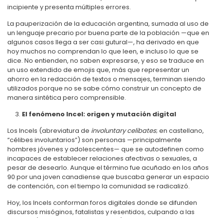
incipiente y presenta múltiples errores.
La pauperización de la educación argentina, sumada al uso de
un lenguaje precario por buena parte de la población —que en
algunos casos llega a ser casi gutural—, ha derivado en que
hoy muchos no comprendan lo que leen, e incluso lo que se
dice. No entienden, no saben expresarse, y eso se traduce en
un uso extendido de emojis que, más que representar un
ahorro en la redacción de textos o mensajes, terminan siendo
utilizados porque no se sabe cómo construir un concepto de
manera sintética pero comprensible.
El fenómeno Incel: origen y mutación digital
Los Incels (abreviatura de
involuntary celibates
; en castellano,
“célibes involuntarios”) son personas —principalmente
hombres jóvenes y adolescentes— que se autodefinen como
incapaces de establecer relaciones afectivas o sexuales, a
pesar de desearlo. Aunque el término fue acuñado en los años
90 por una joven canadiense que buscaba generar un espacio
de contención, con el tiempo la comunidad se radicalizó.
Hoy, los Incels conforman foros digitales donde se difunden
discursos misóginos, fatalistas y resentidos, culpando a las