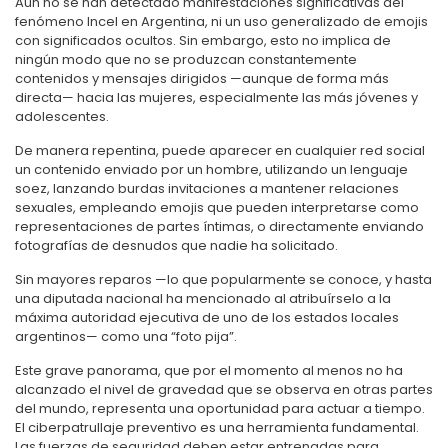
Aún no se han detectado manifestaciones significativas del
fenómeno Incel en Argentina, ni un uso generalizado de emojis
con significados ocultos. Sin embargo, esto no implica de
ningún modo que no se produzcan constantemente
contenidos y mensajes dirigidos —aunque de forma más
directa— hacia las mujeres, especialmente las más jóvenes y
adolescentes.
De manera repentina, puede aparecer en cualquier red social
un contenido enviado por un hombre, utilizando un lenguaje
soez, lanzando burdas invitaciones a mantener relaciones
sexuales, empleando emojis que pueden interpretarse como
representaciones de partes íntimas, o directamente enviando
fotografías de desnudos que nadie ha solicitado.
Sin mayores reparos —lo que popularmente se conoce, y hasta
una diputada nacional ha mencionado al atribuírselo a la
máxima autoridad ejecutiva de uno de los estados locales
argentinos— como una “foto pija”.
Este grave panorama, que por el momento al menos no ha
alcanzado el nivel de gravedad que se observa en otras partes
del mundo, representa una oportunidad para actuar a tiempo.
El ciberpatrullaje preventivo es una herramienta fundamental.
Las fuerzas de seguridad deben estar entrenadas para