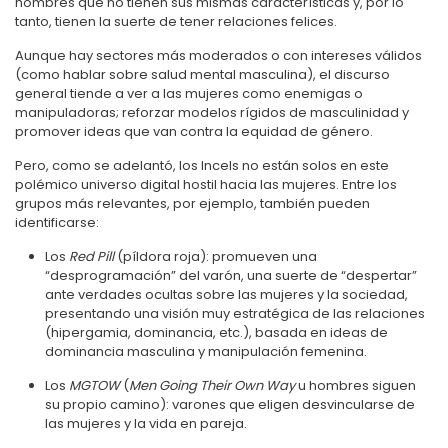
hombres que no tienen sus mismas características y, por lo
tanto, tienen la suerte de tener relaciones felices.
Aunque hay sectores más moderados o con intereses válidos
(como hablar sobre salud mental masculina), el discurso
general tiende a ver a las mujeres como enemigas o
manipuladoras; reforzar modelos rígidos de masculinidad y
promover ideas que van contra la equidad de género.
Pero, como se adelantó, los Incels no están solos en este
polémico universo digital hostil hacia las mujeres. Entre los
grupos más relevantes, por ejemplo, también pueden
identificarse:
Los
Red Pill
(píldora roja): promueven una
“desprogramación” del varón, una suerte de “despertar”
ante verdades ocultas sobre las mujeres y la sociedad,
presentando una visión muy estratégica de las relaciones
(hipergamia, dominancia, etc.), basada en ideas de
dominancia masculina y manipulación femenina.
Los
MGTOW
(
Men Going Their Own Way
u hombres siguen
su propio camino): varones que eligen desvincularse de
las mujeres y la vida en pareja.