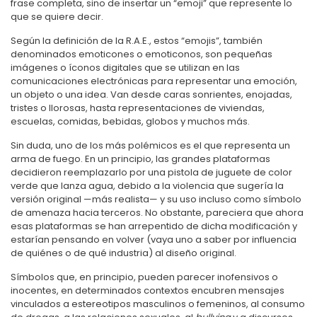
frase completa, sino de insertar un “emoji” que represente lo
que se quiere decir.
Según la definición de la R.A.E., estos “emojis”, también
denominados emoticones o emoticonos, son pequeñas
imágenes o íconos digitales que se utilizan en las
comunicaciones electrónicas para representar una emoción,
un objeto o una idea. Van desde caras sonrientes, enojadas,
tristes o llorosas, hasta representaciones de viviendas,
escuelas, comidas, bebidas, globos y muchos más.
Sin duda, uno de los más polémicos es el que representa un
arma de fuego. En un principio, las grandes plataformas
decidieron reemplazarlo por una pistola de juguete de color
verde que lanza agua, debido a la violencia que sugería la
versión original —más realista— y su uso incluso como símbolo
de amenaza hacia terceros. No obstante, pareciera que ahora
esas plataformas se han arrepentido de dicha modificación y
estarían pensando en volver (vaya uno a saber por influencia
de quiénes o de qué industria) al diseño original.
Símbolos que, en principio, pueden parecer inofensivos o
inocentes, en determinados contextos encubren mensajes
vinculados a estereotipos masculinos o femeninos, al consumo