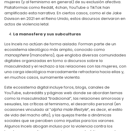
mujeres (y al feminismo en general) de su exclusión afectiva.
Plataformas como Reddit, 4chan, YouTube o TikTok han
amplificado esta narrativa. En ciertos casos, como el de Jake
Davison en 2021 en el Reino Unido, estos discursos derivaron en
actos de violencia letal.
La manosfera y sus subculturas
Los Incels no actúan de forma aislada. Forman parte de un
ecosistema ideológico más amplio, conocido como
manosphere
(manosfera), que engloba diversas comunidades
digitales organizadas en torno a discursos sobre la
masculinidad y el rechazo a las relaciones con las mujeres, con
una carga ideológica marcadamente refractaria hacia ellas y,
en muchos casos, sumamente violenta.
Este ecosistema digital incluye foros, blogs, canales de
YouTube, subreddits y páginas web donde se abordan temas
como la masculinidad “tradicional”, las relaciones amorosas y
sexuales, las críticas al feminismo, el desarrollo personal (en
ocasiones vinculado al “
alpha male lifestyle
”, es decir, el estilo
de vida del macho alfa), y las quejas frente a dinámicas
sociales que se perciben como injustas para los varones.
Algunos Incels abogan incluso por la violencia contra los