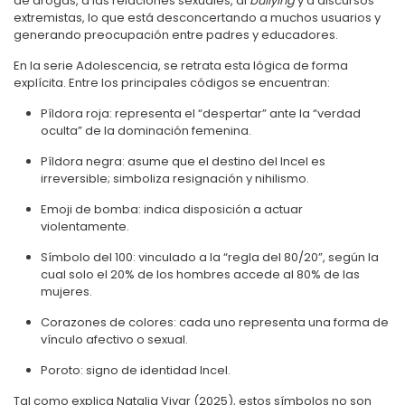
de drogas, a las relaciones sexuales, al
bullying
y a discursos
extremistas, lo que está desconcertando a muchos usuarios y
generando preocupación entre padres y educadores.
En la serie Adolescencia, se retrata esta lógica de forma
explícita. Entre los principales códigos se encuentran:
Píldora roja: representa el “despertar” ante la “verdad
oculta” de la dominación femenina.
Píldora negra: asume que el destino del Incel es
irreversible; simboliza resignación y nihilismo.
Emoji de bomba: indica disposición a actuar
violentamente.
Símbolo del 100: vinculado a la “regla del 80/20”, según la
cual solo el 20% de los hombres accede al 80% de las
mujeres.
Corazones de colores: cada uno representa una forma de
vínculo afectivo o sexual.
Poroto: signo de identidad Incel.
Tal como explica Natalia Vivar (2025), estos símbolos no son