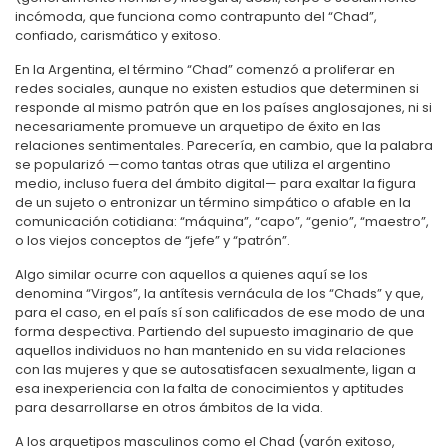
incómoda, que funciona como contrapunto del “Chad”,
confiado, carismático y exitoso.
En la Argentina, el término “Chad” comenzó a proliferar en
redes sociales, aunque no existen estudios que determinen si
responde al mismo patrón que en los países anglosajones, ni si
necesariamente promueve un arquetipo de éxito en las
relaciones sentimentales. Parecería, en cambio, que la palabra
se popularizó —como tantas otras que utiliza el argentino
medio, incluso fuera del ámbito digital— para exaltar la figura
de un sujeto o entronizar un término simpático o afable en la
comunicación cotidiana: “máquina”, “capo”, “genio”, “maestro”,
o los viejos conceptos de “jefe” y “patrón”.
Algo similar ocurre con aquellos a quienes aquí se los
denomina “Virgos”, la antítesis vernácula de los “Chads” y que,
para el caso, en el país sí son calificados de ese modo de una
forma despectiva. Partiendo del supuesto imaginario de que
aquellos individuos no han mantenido en su vida relaciones
con las mujeres y que se autosatisfacen sexualmente, ligan a
esa inexperiencia con la falta de conocimientos y aptitudes
para desarrollarse en otros ámbitos de la vida.
A los arquetipos masculinos como el Chad (varón exitoso,