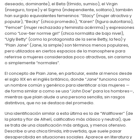
deseado, dominante), el Beta (tímido, sumiso), el Virgin
(inseguro, torpe) y el Sigma (independiente, solitario), también
han surgido equivalentes femeninos: “Stacy” (mujer atractiva y
popular), “Becky” (chica promedio), “Karen” (figura autoritaria),
“Femcel” (mujer rechazada y feminista acérrima) y expresiones
como “Low-tier normie girl” (chica normalita de bajo nivel),
“Ugly Betty” (como la protagonista de la serie Betty, la fea) y
“Plain Jane” (Jane, la simple) son términos menos populares,
pero utilizados en ciertos espacios de la manosphere para
referirse a mujeres consideradas poco atractivas, sin carisma
o simplemente “normales”.
El concepto de Plain Jane, en particular, existe al menos desde
el siglo XIX en el inglés británico, donde “Jane” funciona como
un nombre común y genérico para identificar a las mujeres —
de forma similar a como se usa “John Doe” para los hombres—,
mientras que plain alude a una persona sencilla, sin rasgos
distintivos, que no se destaca del promedio.
Una identificación similar a esta última es la de “Wallflower” (de
la planta y flor de Alhelí, calificativo más clásico y neutral), que
se trata de una clasificación más antigua, y menos ofensivo.
Describe a una chica tímida, introvertida, que suele pasar
desapercibida en situaciones sociales. Aparece en literatura y