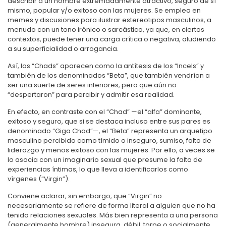
describir a un hombre extremadamente atractivo, seguro de sí
mismo, popular y/o exitoso con las mujeres. Se emplea en
memes y discusiones para ilustrar estereotipos masculinos, a
menudo con un tono irónico o sarcástico, ya que, en ciertos
contextos, puede tener una carga crítica o negativa, aludiendo
a su superficialidad o arrogancia.
Así, los “Chads” aparecen como la antítesis de los “Incels” y
también de los denominados “Beta”, que también vendrían a
ser una suerte de seres inferiores, pero que aún no
“despertaron” para percibir y admitir esa realidad.
En efecto, en contraste con el “Chad” —el “alfa” dominante,
exitoso y seguro, que si se destaca incluso entre sus pares es
denominado “Giga Chad”—, el “Beta” representa un arquetipo
masculino percibido como tímido o inseguro, sumiso, falto de
liderazgo y menos exitoso con las mujeres. Por ello, a veces se
lo asocia con un imaginario sexual que presume la falta de
experiencias íntimas, lo que lleva a identificarlos como
vírgenes (“Virgin”).
Conviene aclarar, sin embargo, que “Virgin” no
necesariamente se refiere de forma literal a alguien que no ha
tenido relaciones sexuales. Más bien representa a una persona
(generalmente hombre) insegura, débil, torpe o socialmente