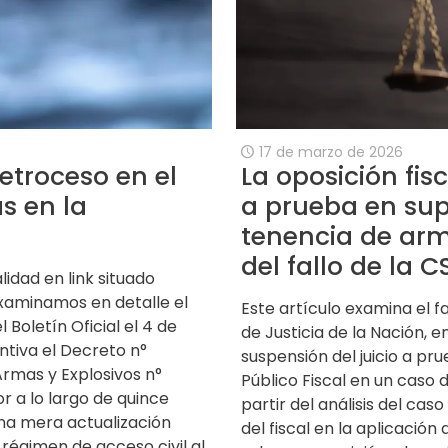
17 de marzo de 2026
retroceso en el
La oposición fisc
s en la
a prueba en sup
tenencia de arm
del fallo de la 
lidad en link situado
examinamos en detalle el
Este artículo examina el f
Boletín Oficial el 4 de
de Justicia de la Nación, e
tiva el Decreto n°
suspensión del juicio a pru
Armas y Explosivos n°
Público Fiscal en un caso 
or a lo largo de quince
partir del análisis del cas
una mera actualización
del fiscal en la aplicación d
l régimen de acceso civil al