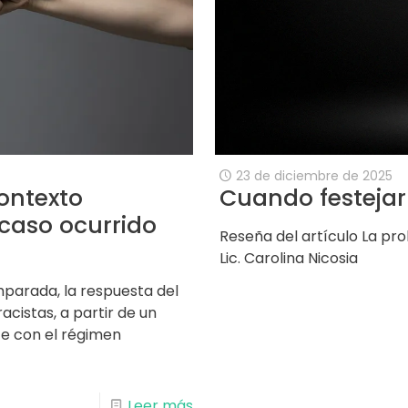
23 de diciembre de 2025
ontexto
Cuando festeja
 caso ocurrido
Reseña del artículo La pro
Lic. Carolina Nicosia
mparada, la respuesta del
cistas, a partir de un
te con el régimen
Leer más