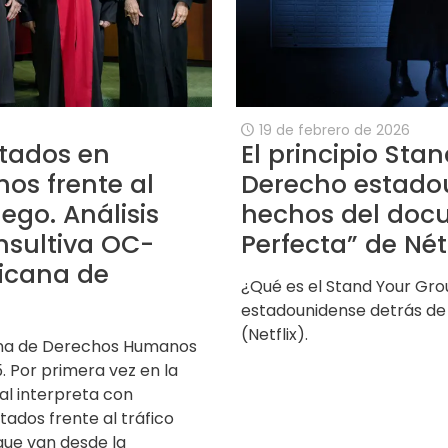
19 de febrero de 2026
stados en
El principio Sta
os frente al
Derecho estadou
uego. Análisis
hechos del docu
nsultiva OC-
Perfecta” de Nétf
ricana de
¿Qué es el Stand Your Gro
estadounidense detrás de
(Netflix).
cana de Derechos Humanos
. Por primera vez en la
nal interpreta con
tados frente al tráfico
 que van desde la