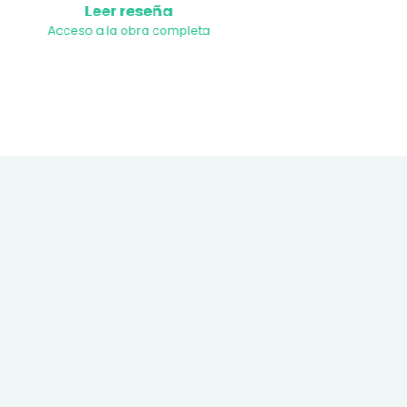
Leer reseña
Acceso a la obra completa
Acc