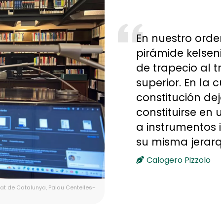
En nuestro orde
pirámide kelsen
de trapecio al t
superior. En la 
constitución de
constituirse e
a instrumentos 
su misma jerarq
Calogero Pizzolo
litat de Catalunya, Palau Centelles-