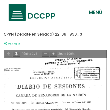
MENÚ
CPPN (Debate en Senado) 22-08-1990_S
VOLVER
Página
1
/
5
Zoom
100%