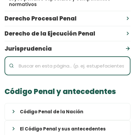
normativos
Derecho Procesal Penal
Normas procesales federales
Derecho de la Ejecución Penal
Códigos procesales penales provinciales
Normativa y Jurisprudencia
Jurisprudencia
Código Penal y antecedentes
Código Penal de la Nación
Código Penal de la Nación
El Código Penal y sus antecedentes