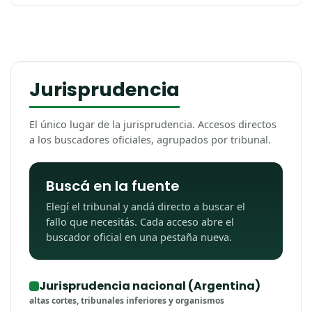
Rodolfo Moreno (h), H. A. Tommasi, Editor, Buenos
Aires, 1922 (digitalizados por Biblioteca del M.P.F.)
Tomo 1
Tomo 2
Tomo 3
Jurisprudencia
Tomo 4
Tomo 5
El único lugar de la jurisprudencia. Accesos directos
Tomo 6
a los buscadores oficiales, agrupados por tribunal.
Tomo 7
Buscá en la fuente
Elegí el tribunal y andá directo a buscar el
fallo que necesitás. Cada acceso abre el
buscador oficial en una pestaña nueva.
Jurisprudencia nacional (Argentina)
altas cortes, tribunales inferiores y organismos