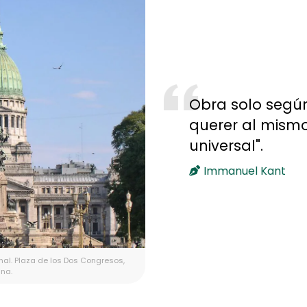
Obra solo segú
querer al mismo
universal".
Immanuel Kant
nal. Plaza de los Dos Congresos,
ina.