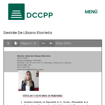
MENÚ
Desirée De Líbano Elorrieta
Página
1
/
8
Zoom
100%