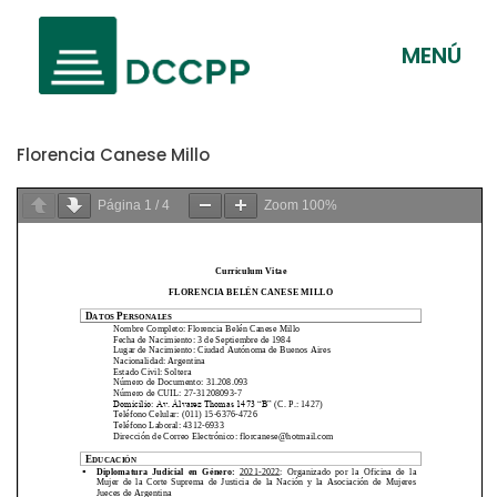
MENÚ
Florencia Canese Millo
Página
1
/
4
Zoom
100%