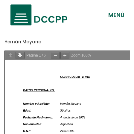
MENÚ
Hernán Moyano
Página
1
/
6
Zoom
100%