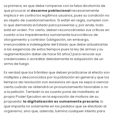
La primera, es que debe romperse con la falsa dicotomía de
que procurar el
desarme poblacional
necesariamente
implica ir en contra los legítimos usuarios, pues su condición no
es objeto de cuestionamientos. Si están en regla, cumplen con
lo que demanda el Estado para poseerlas y, por ende, todo
está en orden. Por cierto, deben reconocérseles sus críticas en
cuanto a los impedimentos sumamente burocráticos de
otorgamiento y contralor (obligación, sin embargo,
irrenunciable e indelegable del Estado que debe actualizarlas
a las exigencias de estos tiempos pues la ley de armas y su
reglamentación datan de hace 50 años) para renovar sus
credenciales o acreditar debidamente la adquisición de un
arma de fuego.
Es verdad que los trámites que deben practicarse al efecto son
múltiples y desconocidos por la población en general y que los
tiempos de resolución son excesivos sin que se sepa a ciencia
cierta cuándo se obtendrá un pronunciamiento favorable o no
a la petición. También lo es cuanto pone de manifiesto el
propio Poder Ejecutivo en la exposición de motivos de su
propuesta:
la digitalización es sumamente precaria
, lo
que impacta no solamente en los pedidos que se efectúan al
organismo, sino que, además, fulmina cualquier intento para