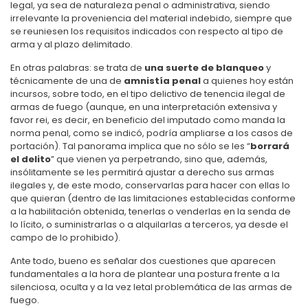
legal, ya sea de naturaleza penal o administrativa, siendo
irrelevante la proveniencia del material indebido, siempre que
se reuniesen los requisitos indicados con respecto al tipo de
arma y al plazo delimitado.
En otras palabras: se trata de
una suerte de blanqueo
y
técnicamente de una de
amnistía penal
a quienes hoy están
incursos, sobre todo, en el tipo delictivo de tenencia ilegal de
armas de fuego (aunque, en una interpretación extensiva y
favor rei, es decir, en beneficio del imputado como manda la
norma penal, como se indicó, podría ampliarse a los casos de
portación). Tal panorama implica que no sólo se les “
borrará
el delito
” que vienen ya perpetrando, sino que, además,
insólitamente se les permitirá ajustar a derecho sus armas
ilegales y, de este modo, conservarlas para hacer con ellas lo
que quieran (dentro de las limitaciones establecidas conforme
a la habilitación obtenida, tenerlas o venderlas en la senda de
lo lícito, o suministrarlas o a alquilarlas a terceros, ya desde el
campo de lo prohibido).
Ante todo, bueno es señalar dos cuestiones que aparecen
fundamentales a la hora de plantear una postura frente a la
silenciosa, oculta y a la vez letal problemática de las armas de
fuego.