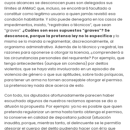
cuyos alcances se desconocen pues son delegados sus
límites al ANMaC que, incluso, se encontrará facultado a
constituir como legitimo usuario a quien jamás revistió esa
condición habilitante. Y sólo puede denegarla en los casos de
impedimentos, insisto, “registrales o técnicos”, que sean
“graves”.
¿Cuáles son esos supuestos “graves”? Se
desconoce, porque la pretensa ley no lo especifica
y lo
mismo se lo manda a reglamentar, discrecionalmente, al
organismo administrativo. Además de lo técnico y registral, las
razones para oponerse a otorgar la licencia, ¿comprenderá a
las circunstancias personales del requirente? Por ejemplo, que
tenga antecedentes (aunque sin condena) por delitos
violentos; que se haya visto involucrado en un episodio de
violencia de género o que sus aptitudes, sobre todo psíquicas,
para tener un arma no tornen aconsejable otorgar el permiso.
La pretensa ley nada dice acerca de esto.
Con todo, los diputados afortunadamente parecen haber
escuchado algunos de nuestros reclamos apenas se dio a
difusión la propuesta. Por ejemplo: ya no es posible que quien
pretenda regularizar un arma hasta tanto obtenga el permiso,
la conserve en calidad de depositario judicial (situación
inaudita, porque, mientras tanto, al delincuente se le permitía
atesorar el cuerpo del delito pudiendo hacer con él lo que