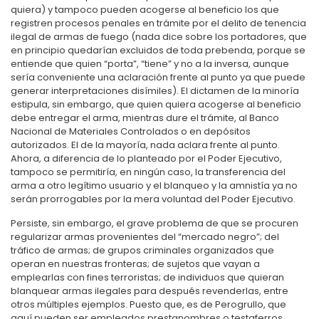
quiera) y tampoco pueden acogerse al beneficio los que
registren procesos penales en trámite por el delito de tenencia
ilegal de armas de fuego (nada dice sobre los portadores, que
en principio quedarían excluidos de toda prebenda, porque se
entiende que quien “porta”, “tiene” y no a la inversa, aunque
sería conveniente una aclaración frente al punto ya que puede
generar interpretaciones disímiles). El dictamen de la minoría
estipula, sin embargo, que quien quiera acogerse al beneficio
debe entregar el arma, mientras dure el trámite, al Banco
Nacional de Materiales Controlados o en depósitos
autorizados. El de la mayoría, nada aclara frente al punto.
Ahora, a diferencia de lo planteado por el Poder Ejecutivo,
tampoco se permitiría, en ningún caso, la transferencia del
arma a otro legítimo usuario y el blanqueo y la amnistía ya no
serán prorrogables por la mera voluntad del Poder Ejecutivo.
Persiste, sin embargo, el grave problema de que se procuren
regularizar armas provenientes del “mercado negro”; del
tráfico de armas; de grupos criminales organizados que
operan en nuestras fronteras; de sujetos que vayan a
emplearlas con fines terroristas; de individuos que quieran
blanquear armas ilegales para después revenderlas, entre
otros múltiples ejemplos. Puesto que, es de Perogrullo, que
aquí pueden ser empleados prestanombres o testaferros,