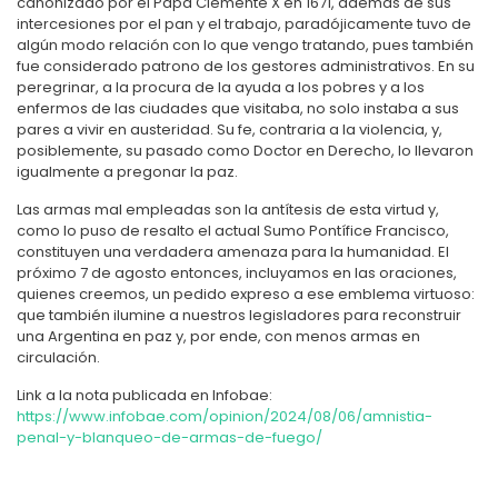
canonizado por el Papa Clemente X en 1671, además de sus
intercesiones por el pan y el trabajo, paradójicamente tuvo de
algún modo relación con lo que vengo tratando, pues también
fue considerado patrono de los gestores administrativos. En su
peregrinar, a la procura de la ayuda a los pobres y a los
enfermos de las ciudades que visitaba, no solo instaba a sus
pares a vivir en austeridad. Su fe, contraria a la violencia, y,
posiblemente, su pasado como Doctor en Derecho, lo llevaron
igualmente a pregonar la paz.
Las armas mal empleadas son la antítesis de esta virtud y,
como lo puso de resalto el actual Sumo Pontífice Francisco,
constituyen una verdadera amenaza para la humanidad. El
próximo 7 de agosto entonces, incluyamos en las oraciones,
quienes creemos, un pedido expreso a ese emblema virtuoso:
que también ilumine a nuestros legisladores para reconstruir
una Argentina en paz y, por ende, con menos armas en
circulación.
Link a la nota publicada en Infobae:
https://www.infobae.com/opinion/2024/08/06/amnistia-
penal-y-blanqueo-de-armas-de-fuego/