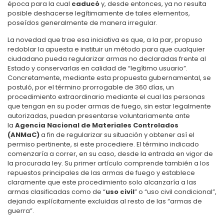
época para la cual
caducó
y, desde entonces, ya no resulta
posible deshacerse legítimamente de tales elementos,
poseídos generalmente de manera irregular.
La novedad que trae esa iniciativa es que, a la par, propuso
redoblar la apuesta e instituir un método para que cualquier
ciudadano pueda regularizar armas no declaradas frente al
Estado y conservarlas en calidad de “legítimo usuario”.
Concretamente, mediante esta propuesta gubernamental, se
postuló, por el término prorrogable de 360 días, un
procedimiento extraordinario mediante el cual las personas
que tengan en su poder armas de fuego, sin estar legalmente
autorizadas, puedan presentarse voluntariamente ante
la
Agencia Nacional de Materiales Controlados
(ANMaC)
a fin de regularizar su situación y obtener así el
permiso pertinente, si este procediere. El término indicado
comenzaría a correr, en su caso, desde la entrada en vigor de
la procurada ley. Su primer artículo comprende también a los
repuestos principales de las armas de fuego y establece
claramente que este procedimiento solo alcanzaría a las
armas clasificadas como de “
uso civil
” o “uso civil condicional”,
dejando explícitamente excluidas al resto de las “armas de
guerra”.