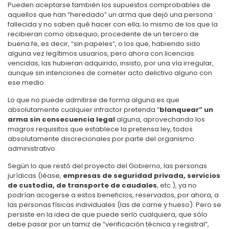
Pueden aceptarse también los supuestos comprobables de
aquellos que han “heredado” un arma que dejó una persona
fallecida y no saben qué hacer con ella; lo mismo de los que la
recibieran como obsequio, procedente de un tercero de
buena fe, es decir, “sin papeles”, o los que, habiendo sido
alguna vez legítimos usuarios, pero ahora con licencias
vencidas, las hubieran adquirido, insisto, por una vía irregular,
aunque sin intenciones de cometer acto delictivo alguno con
ese medio.
Lo que no puede admitirse de forma alguna es que
absolutamente cualquier infractor pretenda “
blanquear” un
arma sin consecuencia legal
alguna, aprovechando los
magros requisitos que establece la pretensa ley, todos
absolutamente discrecionales por parte del organismo
administrativo.
Según lo que restó del proyecto del Gobierno, las personas
jurídicas (léase,
empresas de seguridad privada, servicios
de custodia, de transporte de caudales
, etc.), ya no
podrían acogerse a estos beneficios, reservados, por ahora, a
las personas físicas individuales (las de carne y hueso). Pero se
persiste en la idea de que puede serlo cualquiera, que sólo
debe pasar por un tamiz de “verificación técnica y registral”,