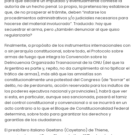
para que declare un imputado y eventualmente confiese la
autoría de un hecho penal. Lo propio, la pretensa ley establece
que, de no prosperar el trámite, deben “instarse los
procedimientos administrativos y/o judiciales necesarios para
hacerse del material involucrado”. Traducido: hay que
secuestrar el arma, pero ¿también denunciar al que quiso
regularizarla?
Finalmente, a propósito de los instrumentos internacionales con
o sin jerarquía constitucional, sobre todo, el Protocolo sobre
armas de fuego que integra la Convención sobre la
Delincuencia Organizada Trasnacional de la ONU (del que la
Argentina es parte y, repito, no da cumplimiento al no tipificar el
tráfico de armas), más allá que las amnistías son
constitucionalmente una potestad del Congreso (de “borrar” el
delito, no de perdonarlo, acción reservada para los indultos de
los poderes ejecutivos nacional y provinciales), habrá que ver
si esta, en particular, aunque sea sancionada, pasará el tamiz
del control constitucional y convencional o si se incurrirá en un
acto contrario a lo que el Bloque de Constitucionalidad Federal
determina, sobre todo para garantizar los derechos y
garantías de los ciudadanos.
El presbítero italiano Gaetano (Cayetano) de Thiene,