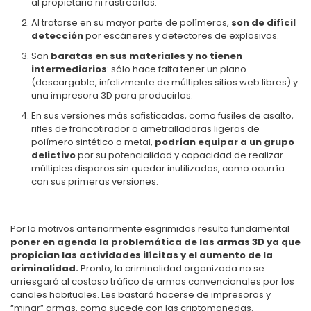
al propietario ni
rastrearlas.
Al tratarse en su mayor parte de polímeros,
son de difícil
detección
por escáneres y detectores de explosivos.
Son
baratas en sus materiales y no tienen
intermediarios
: sólo hace falta tener un plano
(descargable, infelizmente de múltiples sitios web libres) y
una impresora 3D para producirlas.
En sus versiones más sofisticadas, como fusiles de asalto,
rifles de francotirador o ametralladoras ligeras de
polímero sintético o metal,
podrían equipar a un grupo
delictivo
por su potencialidad y capacidad de realizar
múltiples disparos sin quedar inutilizadas, como ocurría
con sus primeras versiones.
Por lo motivos anteriormente esgrimidos resulta fundamental
poner en agenda la problemática de las armas 3D ya que
propician las actividades ilícitas y el aumento de la
criminalidad.
Pronto, la criminalidad organizada no se
arriesgará al costoso tráfico de armas convencionales por los
canales habituales. Les bastará hacerse de impresoras y
“minar” armas, como sucede con las criptomonedas.