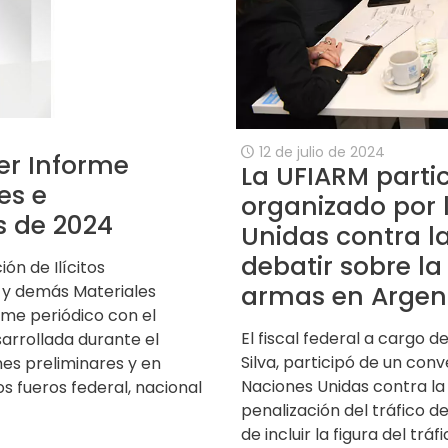
12 de julio de 2024
er Informe
La UFIARM parti
es e
organizado por l
s de 2024
Unidas contra la
debatir sobre la
ión de Ilícitos
armas en Argen
 y demás Materiales
rme periódico con el
El fiscal federal a cargo 
sarrollada durante el
Silva, participó de un conv
es preliminares y en
Naciones Unidas contra la 
s fueros federal, nacional
penalización del tráfico d
de incluir la figura del tr