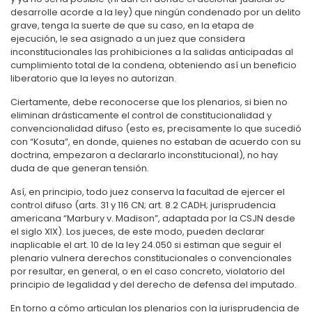
desarrolle acorde a la ley) que ningún condenado por un delito
grave, tenga la suerte de que su caso, en la etapa de
ejecución, le sea asignado a un juez que considera
inconstitucionales las prohibiciones a la salidas anticipadas al
cumplimiento total de la condena, obteniendo así un beneficio
liberatorio que la leyes no autorizan.
Ciertamente, debe reconocerse que los plenarios, si bien no
eliminan drásticamente el control de constitucionalidad y
convencionalidad difuso (esto es, precisamente lo que sucedió
con “Kosuta”, en donde, quienes no estaban de acuerdo con su
doctrina, empezaron a declararlo inconstitucional), no hay
duda de que generan tensión.
Así, en principio, todo juez conserva la facultad de ejercer el
control difuso (arts. 31 y 116 CN; art. 8.2 CADH; jurisprudencia
americana “Marbury v. Madison”, adaptada por la CSJN desde
el siglo XIX). Los jueces, de este modo, pueden declarar
inaplicable el art. 10 de la ley 24.050 si estiman que seguir el
plenario vulnera derechos constitucionales o convencionales
por resultar, en general, o en el caso concreto, violatorio del
principio de legalidad y del derecho de defensa del imputado.
En torno a cómo articulan los plenarios con la jurisprudencia de