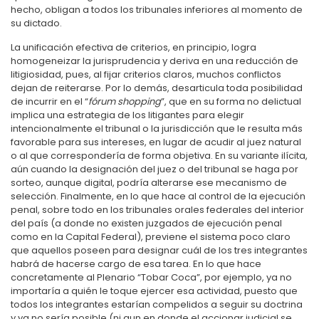
hecho, obligan a todos los tribunales inferiores al momento de
su dictado.
La unificación efectiva de criterios, en principio, logra
homogeneizar la jurisprudencia y deriva en una reducción de
litigiosidad, pues, al fijar criterios claros, muchos conflictos
dejan de reiterarse. Por lo demás, desarticula toda posibilidad
de incurrir en el “
fórum shopping
”, que en su forma no delictual
implica una estrategia de los litigantes para elegir
intencionalmente el tribunal o la jurisdicción que le resulta más
favorable para sus intereses, en lugar de acudir al juez natural
o al que correspondería de forma objetiva. En su variante ilícita,
aún cuando la designación del juez o del tribunal se haga por
sorteo, aunque digital, podría alterarse ese mecanismo de
selección. Finalmente, en lo que hace al control de la ejecución
penal, sobre todo en los tribunales orales federales del interior
del país (a donde no existen juzgados de ejecución penal
como en la Capital Federal), previene el sistema poco claro
que aquellos poseen para designar cuál de los tres integrantes
habrá de hacerse cargo de esa tarea. En lo que hace
concretamente al Plenario “Tobar Coca”, por ejemplo, ya no
importaría a quién le toque ejercer esa actividad, puesto que
todos los integrantes estarían compelidos a seguir su doctrina
y ya no sería posible (ni aun en donde el accionar judicial se