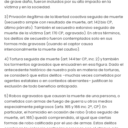
de grave daño, fueron incluidos por su alto impacto en la
víctima y en la sociedad.
3) Privación ilegítima de la libertad coactiva seguida de muerte
(secuestro simple con resultado de muerte, art. 142 bis CP,
último párrafo). También el secuestro extorsivo seguido de
muerte de la víctima (art. 170 CP, agravado). En otros términos,
los delitos de secuestro fueron contemplados solo en sus
formas más gravosas (cuando el captor causa
intencionalmente la muerte del cautivo).
4) Tortura seguida de muerte (art. 144 ter CP, inc. 2) y también
los tormentos agravados que encuadren en esa figura. Dado el
antecedente histórico de nuestro país en materia de torturas,
se consideró que estos delitos –muchas veces cometidos por
agentes estatales o en contextos aberrantes– justifican la
exclusión de todo beneficio anticipado.
5) Robos agravados que causan la muerte de una persona, o
cometidos con armas de fuego de guerra u otros medios
especialmente peligrosos (arts. 165 y 166 inc. 2°, CP). En
particular, el homicidio en ocasión de robo (robo seguido de
muerte, art. 165) quedó comprendido, al igual que ciertas
formas de robo calificado por el uso de armas. Estos delitos