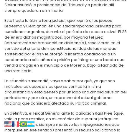
Slokar asumió la presidencia del Tribunal y a partir de allí
siempre quedaron en minoría.
Esto hasta la última feria judicial, que reunió a los jueces
Ledesma y Gemignani en una sala temporaria, prevista para
cuestiones urgentes, durante el período de receso estival. El 28
de enero dichos magistrados, por mayoría (el juez
Barroetaveña se pronunció en disidencia), resolvieron en el
sentido del criterio de inconstitucionalidad de las mandas
sostenido por ellos y le otorgó la libertad condicional a un
condenado a seis años de prisión por integrar una banda que
vendía drogas en el municipio de Moreno, bajo la fachada de
una remisería.
La situación trascendió, vaya a saber por qué, ya que son
múltiples los casos en los que se verificó la misma
circunstancia y esto generó por un lado una amplia difusión del
periodismo y, por otro, un reproche del actual gobierno
nacional que consideró afectada su Política criminal.
En definitiva, el Fiscal General ante la Casación Raúl Pleé (que,
vale la pena resaltar, en mi carácter de superior jerárquico
ante la Casación, siempre mantuvo las impugnaciones que
interpuse en ese sentido) presentó un recurso solicitando la