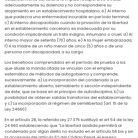
adecuadamente su dolencia y no correspondiere su
alojamiento en un establecimiento hospitalario; b) Al interno
que padezca una enfermedad incurable en período terminal;
c) Al interno discapacitado cuando la privación de la libertad
en el establecimiento carcelario es inadecuada por su
condición implicándole un trato indigno, inhumano o cruel; d) Al
interno mayor de setenta (70) años; e) A la mujer embarazada;
f) A la madre de un niño menor de cinco (5) años o de una
persona con discapacidad, a su cargo.
Los beneficios comprendidos en el período de prueba a los
que alude la manda citada se vinculan con el empleo
sistemático de métodos de autogobierno y comprende,
sucesivamente: a) La incorporación del condenado a un
establecimiento abierto, semiabierto o sección independiente
de éste, que se base en el principio de autodisciplina; b) La
posibilidad de obtener salidas transitorias del establecimiento;
y c) La incorporación al régimen de semilibertad (art. 15 de la
Ley 24660).
En el artículo 28, la referida Ley 27.375 sustituyó el art 54 de la ley
24.660 estableciendo que “La libertad asistida permitirá al
condenado por algún delito no incluido en el artículo 56 bis y sin
la accesoria del artículo 52 del Código Penal, el egreso