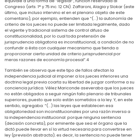
equivale a una forma de “legislar”, función reservada al
Congreso (arts. 1° y 75 inc. 12 CN). Zaffaroni, Alagia y Slokar (este
último, que incluso intervino el en el plenario objeto de este
comentario), por ejemplo, entienden que “(…) la autonomía de
criterio de los jueces no puede ser limitada legalmente, dado
el vigente y tradicional sistema de control difuso de
constitucionalidad, por lo cual toda pretensión de
jurisprudencia obligatoria es inconstitucional, a condición de no
confundir a ésta con cualquier mecanismo que tienda a
proporcionar cierta unidad de criterio jurisprudencial por
meras razones de economía procesal”.
4
También se observa que este tipo de fallos afectan la
independencia judicial al imponer a los jueces inferiores una
doctrina legal previa coarta su libertad de juzgar conforme a su
conciencia jurídica. Vélez Mariconde aseveraba que los jueces
no están obligados a seguir ningún fallo plenario de tribunales
superiores, puesto que solo están sometidos a la ley. Y, en este
sentido, agregaba: “(…) las leyes que establecen esa
obligatoriedad son inconstitucionales por una razón inversa a
la independencia institucional: porque ninguna sentencia
(decisión concreta), por eminente que sea el órgano que la
dictó puede llevar en sí la virtud necesaria para convertirse en
ley (previsión abstracta); es decir, la sentencia no puede tener