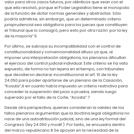
valor para otros casos futuros, por idénticos que sean con el
que ella resolvió, porque el Poder Legislativo tiene el monopolio
de la función de dictar normas generales y abstractas. Sólo
podría admitirse, sin embargo, que un determinado criterio
jurisprudencial sea obligatorio para los jueces que constituyen
el Tribunal que lo consagró, pero esto por otra razón: por la ley
de la mayoría”.
5
Por último, se subraya su incompatibilidad con el control de
constitucionalidad y convencionalidad difuso ya que, al
imponer una interpretación obligatoria, los plenarios dificultan
el ejercicio del control judicial individual. Este criterio se ha visto
expuesto, de forma no tan lejana en el tiempo, con tribunales
que decidieron declarar inconstitucional el art. 10 de la ley
24.050 para poder apartarse de un plenario de la Casación,
“Kosuta”,
6
en cuanto había impuesto un criterio restrictivo para
conceder la suspensión del juicio a prueba, siendo luego
superado por el fallo de la Corte, “Acosta”.
7
Desde otra perspectiva, quienes consideran la validez de los
fallos plenarios argumentan que
la doctrina legal obligatoria no
nace de una autoatribución judicial, sino de una ley formal del
Congreso (ley 24.050 y modif.). Por tanto, se encuadra dentro
del marco republicano.
8
Se apoyan en la necesidad de la