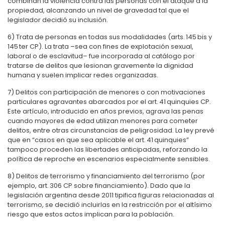
combinan la violencia contra las personas con el ataque a la
propiedad, alcanzando un nivel de gravedad tal que el
legislador decidió su inclusión.
6) Trata de personas en todas sus modalidades (arts. 145 bis y
145 ter CP). La trata –sea con fines de explotación sexual,
laboral o de esclavitud– fue incorporada al catálogo por
tratarse de delitos que lesionan gravemente la dignidad
humana y suelen implicar redes organizadas.
7) Delitos con participación de menores o con motivaciones
particulares agravantes abarcados por el art. 41 quinquies CP.
Este artículo, introducido en años previos, agrava las penas
cuando mayores de edad utilizan menores para cometer
delitos, entre otras circunstancias de peligrosidad. La ley prevé
que en “casos en que sea aplicable el art. 41 quinquies”
tampoco proceden las libertades anticipadas, reforzando la
política de reproche en escenarios especialmente sensibles.
8) Delitos de terrorismo y financiamiento del terrorismo (por
ejemplo, art. 306 CP sobre financiamiento). Dado que la
legislación argentina desde 2011 tipifica figuras relacionadas al
terrorismo, se decidió incluirlas en la restricción por el altísimo
riesgo que estos actos implican para la población.