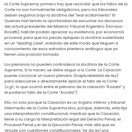
la Corte Suprema, primero hay que recordar que los fallos de la
Corte no son formalmente obligatorios, pero los tribunales
deben seguirlos bajo la doctrina del “leal acatamiento”.
10
Quienes han tenido la oportunidad de escuchar los discursos
del actual presidente del Máximo Tribunal Argentino (Horacio
Rosatti), habrán podido apreciar su insistencia, por economía
procesal, para que los jueces apliquen la doctrina sustentada
en un “
leading case
”, evitando de este modo que lleguen a
conocimiento de esos estrados planteos análogos que ya
tienen una posición tomada.
Los plenarios no pueden contradecir la doctrina de la Corte
Suprema
.
Si lo hacen, se debe seguir a la Corte. La Casación
puede convocar un nuevo plenario (inaplicabilidad de ley)
para adecuarse o directamente aplicar el fallo de la Corte
(
v.gr.
, lo que ocurrió entre el plenario de la casación “Kosuta” y
el posterior fallo de la Corte “Acosta”).
Ello, no solo porque la Casación es un órgano inferior y tribunal
intermedio de la Corte Suprema sino, porque, además, esta fija
una interpretación constitucional; mientras que la Casación,
tiene a su cargo la interpretación legal del Derecho Penal, el
Procesal Penal y el de la Ejecución Penal, más allá que se
vincule con cuestiones constitucionales. Se da así una