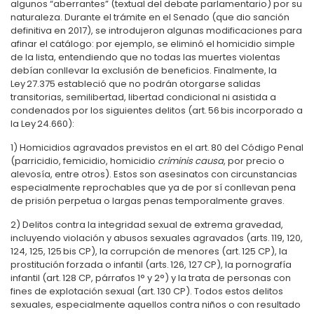
algunos “aberrantes” (textual del debate parlamentario) por su
naturaleza. Durante el trámite en el Senado (que dio sanción
definitiva en 2017), se introdujeron algunas modificaciones para
afinar el catálogo: por ejemplo, se eliminó el homicidio simple
de la lista, entendiendo que no todas las muertes violentas
debían conllevar la exclusión de beneficios. Finalmente, la
Ley 27.375 estableció que no podrán otorgarse salidas
transitorias, semilibertad, libertad condicional ni asistida a
condenados por los siguientes delitos (art. 56 bis incorporado a
la Ley 24.660):
1) Homicidios agravados previstos en el art. 80 del Código Penal
(parricidio, femicidio, homicidio
criminis causa
, por precio o
alevosía, entre otros). Estos son asesinatos con circunstancias
especialmente reprochables que ya de por sí conllevan pena
de prisión perpetua o largas penas temporalmente graves.
2) Delitos contra la integridad sexual de extrema gravedad,
incluyendo violación y abusos sexuales agravados (arts. 119, 120,
124, 125, 125 bis CP), la corrupción de menores (art. 125 CP), la
prostitución forzada o infantil (arts. 126, 127 CP), la pornografía
infantil (art. 128 CP, párrafos 1° y 2°) y la trata de personas con
fines de explotación sexual (art. 130 CP). Todos estos delitos
sexuales, especialmente aquellos contra niños o con resultado