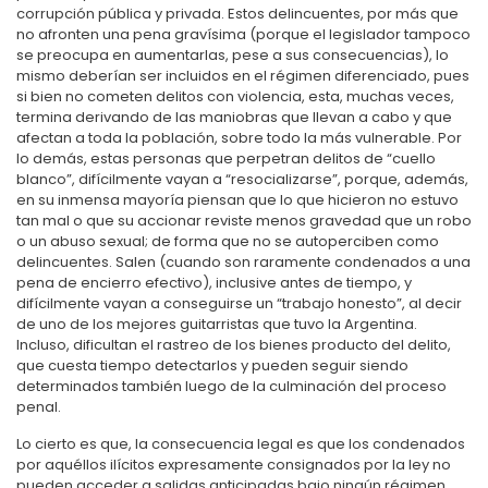
corrupción pública y privada. Estos delincuentes, por más que
no afronten una pena gravísima (porque el legislador tampoco
se preocupa en aumentarlas, pese a sus consecuencias), lo
mismo deberían ser incluidos en el régimen diferenciado, pues
si bien no cometen delitos con violencia, esta, muchas veces,
termina derivando de las maniobras que llevan a cabo y que
afectan a toda la población, sobre todo la más vulnerable. Por
lo demás, estas personas que perpetran delitos de “cuello
blanco”, difícilmente vayan a “resocializarse”, porque, además,
en su inmensa mayoría piensan que lo que hicieron no estuvo
tan mal o que su accionar reviste menos gravedad que un robo
o un abuso sexual; de forma que no se autoperciben como
delincuentes. Salen (cuando son raramente condenados a una
pena de encierro efectivo), inclusive antes de tiempo, y
difícilmente vayan a conseguirse un “trabajo honesto”, al decir
de uno de los mejores guitarristas que tuvo la Argentina.
Incluso, dificultan el rastreo de los bienes producto del delito,
que cuesta tiempo detectarlos y pueden seguir siendo
determinados también luego de la culminación del proceso
penal.
Lo cierto es que, la consecuencia legal es que los condenados
por aquéllos ilícitos expresamente consignados por la ley no
pueden acceder a salidas anticipadas bajo ningún régimen