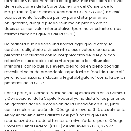
formación y funcionamiento se organizaron más bien a través
de resoluciones de la Corte Suprema y del Consejo de la
Magistratura (por ejemplo, Acordada CSJN 22/2013). No está
expresamente facultada por ley para dictar plenarios
obligatorios, aunque puede reunirse en pleno y emitir
decisiones con valor interpretativo (pero no vinculante en los
mismos términos que los de la CFCP).
De manera que no tiene una norma legal que le otorgue
carácter obligatorio o vinculante a esos votos o acuerdos
plenarios vinculados con la interpretación de la ley, ni con
relación a sus propias salas ni tampoco a los tribunales
inferiores, con lo que sus eventuales fallos en pleno podrían
revestir el valor de precedente importante o “doctrina judicial”,
pero no constituirían “doctrina legal obligatoria” como la de los
plenarios de la CFCP.
Por su parte, la Cámara Nacional de Apelaciones en lo Criminal
y Correccional de la Capital Federal ya no dicta fallos plenarios
obligatorios desde la creación de la Casación en 1992, junto
con la implementación del Código de Levene (h.), actualmente
en vigencia en ciertos distritos del país hasta que sea
reemplazado en todo el territorio a nivel federal por el Código
Procesal Penal Federal (CPPF) de las leyes 27.063, 27.272,