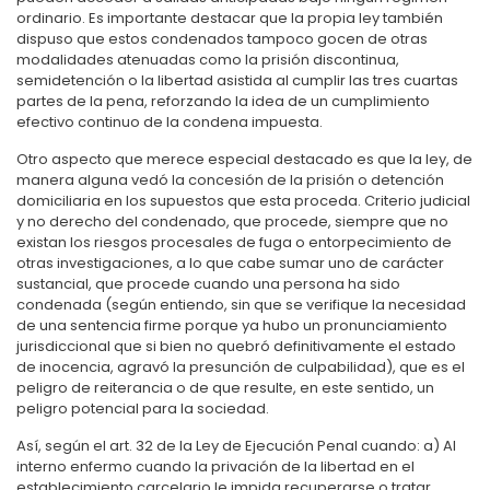
ordinario. Es importante destacar que la propia ley también
dispuso que estos condenados tampoco gocen de otras
modalidades atenuadas como la prisión discontinua,
semidetención o la libertad asistida al cumplir las tres cuartas
partes de la pena, reforzando la idea de un cumplimiento
efectivo continuo de la condena impuesta.
Otro aspecto que merece especial destacado es que la ley, de
manera alguna vedó la concesión de la prisión o detención
domiciliaria en los supuestos que esta proceda. Criterio judicial
y no derecho del condenado, que procede, siempre que no
existan los riesgos procesales de fuga o entorpecimiento de
otras investigaciones, a lo que cabe sumar uno de carácter
sustancial, que procede cuando una persona ha sido
condenada (según entiendo, sin que se verifique la necesidad
de una sentencia firme porque ya hubo un pronunciamiento
jurisdiccional que si bien no quebró definitivamente el estado
de inocencia, agravó la presunción de culpabilidad), que es el
peligro de reiterancia o de que resulte, en este sentido, un
peligro potencial para la sociedad.
Así, según el art. 32 de la Ley de Ejecución Penal cuando: a) Al
interno enfermo cuando la privación de la libertad en el
establecimiento carcelario le impida recuperarse o tratar