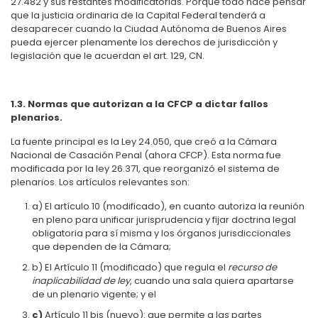
27.482 y sus restantes modificatorias. Porque todo hace pensar
que la justicia ordinaria de la Capital Federal tenderá a
desaparecer cuando la Ciudad Autónoma de Buenos Aires
pueda ejercer plenamente los derechos de jurisdicción y
legislación que le acuerdan el art. 129, CN.
1.3. Normas que autorizan a la CFCP a dictar fallos
plenarios.
La fuente principal es la Ley 24.050, que creó a la Cámara
Nacional de Casación Penal (ahora CFCP). Esta norma fue
modificada por la ley 26.371, que reorganizó el sistema de
plenarios. Los artículos relevantes son:
a) El artículo 10 (modificado), en cuanto autoriza la reunión
en pleno para unificar jurisprudencia y fijar doctrina legal
obligatoria para sí misma y los órganos jurisdiccionales
que dependen de la Cámara;
b) El
Artículo 11 (modificado)
que regula el
recurso de
inaplicabilidad de ley
, cuando una sala quiera apartarse
de un plenario vigente; y el
c)
Artículo 11 bis (nuevo): que permite a las partes