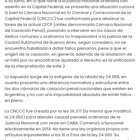
A su turno, en lo que hace a la justicia nacional ordinaria
con
asiento en la Capital Federal, se presenta una situación curiosa.
Si bien la Cámara Nacional en lo Criminal y Correccional de la
Capital Federal (CNCCC) fue conformada para alivianar la
tarea de la actual CFCP (antes denominada Cámara Nacional
de Casación Penal), pasando a intervenir en los casos de
delitos comunes u ordinarios no traspasados a la justicia de la
Ciudad Autónoma de Buenos Aires, según considero, no se
encuentra habilitada a dictar fallos plenarios, pese a que el
origen de la casación, en general, además de la anulación de
un fallo por no encontrarse ajustado a derecho es la unificación
de la interpretación de este.
3
Lo expuesto surge de la exégesis de la citada ley 24.050, en
cuanto presenta una diferencia normativa y estructural entre
las dos cámaras de casación penal nacionales que existen en
Argentina, y no con una imposibilidad absoluta de emitir fallos
en pleno.
La CNCCC fue creada por la ley 26.371 (la misma que modificó
la 24.050) para atender causas penales ordinarias de la
Justicia Nacional con sede en CABA. Comenzó a funcionar
efectivamente en 2014. No tiene una ley orgánica propia con
artículos equivalentes a los 10 a 11 bis de la ley 24.050. Su