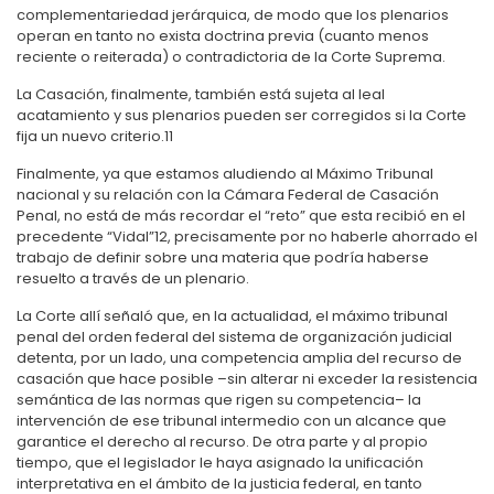
complementariedad jerárquica, de modo que los plenarios
operan en tanto no exista doctrina previa (cuanto menos
reciente o reiterada) o contradictoria de la Corte Suprema.
La Casación, finalmente, también está sujeta al leal
acatamiento
y sus plenarios pueden ser corregidos si la Corte
fija un nuevo criterio.
11
Finalmente, ya que estamos aludiendo al Máximo Tribunal
nacional y su relación con la Cámara Federal de Casación
Penal, no está de más recordar el “reto” que esta recibió en el
precedente “Vidal”
12
, precisamente por no haberle ahorrado el
trabajo de definir sobre una materia que podría haberse
resuelto a través de un plenario.
La Corte allí señaló que, en la actualidad, el máximo tribunal
penal del orden federal del sistema de organización judicial
detenta, por un lado, una competencia amplia del recurso de
casación que hace posible –sin alterar ni exceder la resistencia
semántica de las normas que rigen su competencia– la
intervención de ese tribunal intermedio con un alcance que
garantice el derecho al recurso. De otra parte y al propio
tiempo, que el legislador le haya asignado la unificación
interpretativa en el ámbito de la justicia federal, en tanto