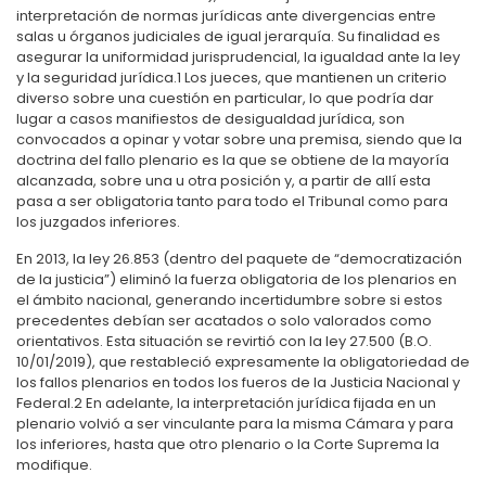
interpretación de normas jurídicas ante divergencias entre
salas u órganos judiciales de igual jerarquía. Su finalidad es
asegurar la uniformidad jurisprudencial, la igualdad ante la ley
y la seguridad jurídica.
1
Los jueces, que mantienen un criterio
diverso sobre una cuestión en particular, lo que podría dar
lugar a casos manifiestos de desigualdad jurídica, son
convocados a opinar y votar sobre una premisa, siendo que la
doctrina del fallo plenario es la que se obtiene de la mayoría
alcanzada, sobre una u otra posición y, a partir de allí esta
pasa a ser obligatoria tanto para todo el Tribunal como para
los juzgados inferiores.
En 2013, la ley 26.853 (dentro del paquete de “democratización
de la justicia”) eliminó la fuerza obligatoria de los plenarios en
el ámbito nacional, generando incertidumbre sobre si estos
precedentes debían ser acatados o solo valorados como
orientativos. Esta situación se revirtió con la ley 27.500 (B.O.
10/01/2019), que restableció expresamente la obligatoriedad de
los fallos plenarios en todos los fueros de la Justicia Nacional y
Federal.
2
En adelante, la interpretación jurídica fijada en un
plenario volvió a ser vinculante para la misma Cámara y para
los inferiores, hasta que otro plenario o la Corte Suprema la
modifique.