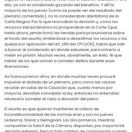
ello, ya con el condenado gozando del beneficio. Y allí la
mayoría de los jueces (como se puede ver del resultado del
plenario comentado), no la consideraban atentatoria de la
Carta Magna. Por lo que revocaban la decisión y, como los
recursos extraordinarios no prosperaban en la Corte (que,
hasta ahora, jamás tomó las riendas para pronunciarse sobre
el fondo del asunto, limitándose a desestimar los recursos o las
quejas por aplicación del art. 280 del CPCyCN), había que salir
a buscar al condenado en donde estuviese, para volverlo a
meter en prisión. Muchas veces, obviamente, sin éxito. Ni que
hablar de los que volvían a cometer delitos durante esas
liberaciones.
Así transcurrieron años, en donde muchas veces procuré
impulsar el dictado de un plenario, pero como las causas
recaían en salas de la Casación que, cuanto menos por
mayoría, decidían convalidar la ley, entonces no entendían
necesario someter el caso a discusión del pleno.
El asunto es que quienes mantienen el criterio de
inconstitucionalidad de las normas eran y son los jueces
Ledesma, Slokar y Gemignani. Los dos primeros, mientras
compartían la Sala II de la Cámara, disponían, por mayoría tal
decisión extrema. Pero la Sala cambió de composición cuando