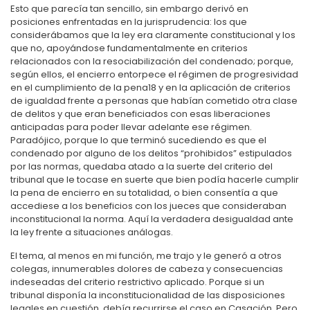
Esto que parecía tan sencillo, sin embargo derivó en
posiciones enfrentadas en la jurisprudencia: los que
considerábamos que la ley era claramente constitucional y los
que no, apoyándose fundamentalmente en criterios
relacionados con la resociabilización del condenado; porque,
según ellos, el encierro entorpece el régimen de progresividad
en el cumplimiento de la pena
18
y en la aplicación de criterios
de igualdad frente a personas que habían cometido otra clase
de delitos y que eran beneficiados con esas liberaciones
anticipadas para poder llevar adelante ese régimen.
Paradójico, porque lo que terminó sucediendo es que el
condenado por alguno de los delitos “prohibidos” estipulados
por las normas, quedaba atado a la suerte del criterio del
tribunal que le tocase en suerte que bien podía hacerle cumplir
la pena de encierro en su totalidad, o bien consentía a que
accediese a los beneficios con los jueces que consideraban
inconstitucional la norma. Aquí la verdadera desigualdad ante
la ley frente a situaciones análogas.
El tema, al menos en mi función, me trajo y le generó a otros
colegas, innumerables dolores de cabeza y consecuencias
indeseadas del criterio restrictivo aplicado. Porque si un
tribunal disponía la inconstitucionalidad de las disposiciones
legales en cuestión, debía recurrirse el caso en Casación. Pero