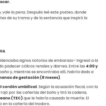
scar.
lo, vale la pena. Después leé este posteo, donde
es de su trama y de la sentencia que inspiró la
014
.
videnciaba signos notorios de embarazo– ingresó a la
o padecer cólicos renales y diarrea. Entre las
4:00 y
 baño y, mientras se encontraba allí, habría dado a
manas de gestación (8 meses)
.
l cordón umbilical
. Según la acusación fiscal, con la
rrojó por las cañerías del baño y tiró la cadena,
eano (TEC)
que le habría causado la muerte. El
o en la cañería del inodoro.