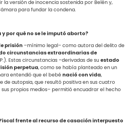
r la versión de inocencia sostenida por Belén y,
 Cámara para fundar la condena.
 y por qué no se le imputó aborto?
e prisión
–mínimo legal– como autora del delito de
do circunstancias extraordinarias de
 C.P.). Estas circunstancias –derivadas de su
estado
risión perpetua
, como se había planteado en un
ámara entendió que el bebé
nació con vida
,
e de autopsia, que resultó positiva en sus cuatro
or sus propios medios– permitió encuadrar el hecho
o Fiscal frente al recurso de casación interpuesto