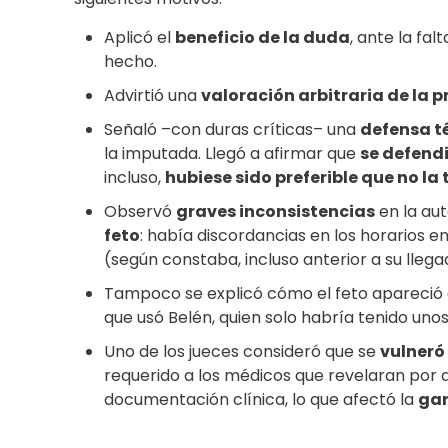
Aplicó el
beneficio de la duda
, ante la fal
hecho.
Advirtió una
valoración arbitraria de la 
Señaló –con duras críticas– una
defensa t
la imputada. Llegó a afirmar que
se defend
incluso,
hubiese sido preferible que no la 
Observó
graves inconsistencias
en la au
feto
: había discordancias en los horarios en
(según constaba, incluso anterior a su llegad
Tampoco se explicó cómo el feto apareció
que usó Belén, quien solo habría tenido unos
Uno de los jueces consideró que se
vulneró
requerido a los médicos que revelaran por 
documentación clínica, lo que afectó la
gar