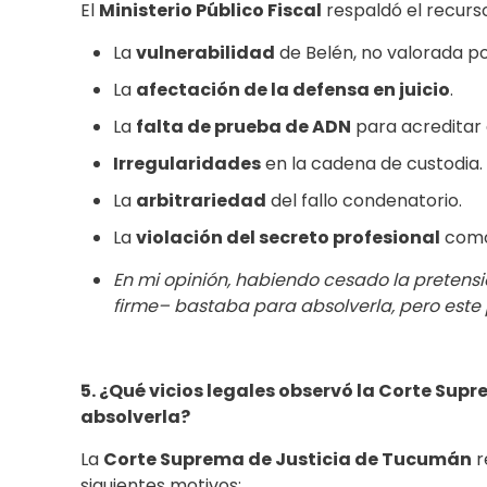
El
Ministerio Público Fiscal
respaldó el recurs
La
vulnerabilidad
de Belén, no valorada por
La
afectación de la defensa en juicio
.
La
falta de prueba de ADN
para acreditar e
Irregularidades
en la cadena de custodia.
La
arbitrariedad
del fallo condenatorio.
La
violación del secreto profesional
como 
En mi opinión, habiendo cesado la pretensi
firme– bastaba para absolverla, pero este 
5. ¿Qué vicios legales observó la Corte Su
absolverla?
La
Corte Suprema de Justicia de Tucumán
r
siguientes motivos: