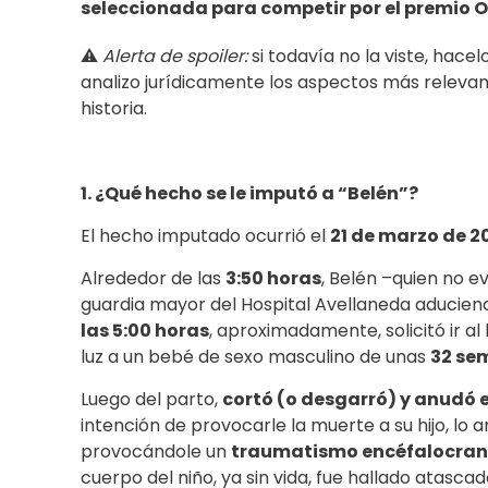
seleccionada para competir por el premio O
⚠️
Alerta de spoiler:
si todavía no la viste, hace
analizo jurídicamente los aspectos más relevant
historia.
1. ¿Qué hecho se le imputó a “Belén”?
El hecho imputado ocurrió el
21 de marzo de 2
Alrededor de las
3:50 horas
, Belén –quien no e
guardia mayor del Hospital Avellaneda aduciend
las 5:00 horas
, aproximadamente, solicitó ir al
luz a un bebé de sexo masculino de unas
32 se
Luego del parto,
cortó (o desgarró) y anudó e
intención de provocarle la muerte a su hijo, lo a
provocándole un
traumatismo encéfalocran
cuerpo del niño, ya sin vida, fue hallado atascad