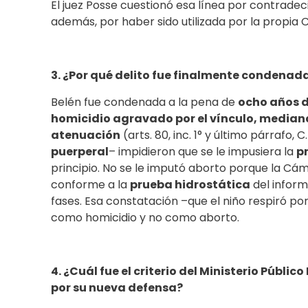
El juez Posse cuestionó esa línea por contradeci
además, por haber sido utilizada por la propia
3. ¿Por qué delito fue finalmente condenada
Belén fue condenada a la pena de
ocho años d
homicidio agravado por el vínculo, median
atenuación
(arts. 80, inc. 1° y último párrafo,
puerperal
– impidieron que se le impusiera la
p
principio. No se le imputó aborto porque la C
conforme a la
prueba hidrostática
del inform
fases. Esa constatación –que el niño respiró p
como homicidio y no como aborto.
4. ¿Cuál fue el criterio del Ministerio Públic
por su nueva defensa?