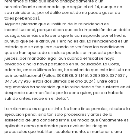
referimos al fallo que liberó anticipadamente a un
narcotraficante condenado, que según el art. 14, aunque no
sea reincidente, por el delito cometido no puede gozar de
tales prebendas).
Algunos piensan que el instituto de la reincidencia es
inconstitucional, porque dicen que es la imposición de un doble
castigo, además de la pena que le corresponde por el hecho
puntual que se le atribuye. Pero no es así. La reincidencia es un
estado que se adquiere cuando se verifican las condiciones
que se han apuntado e incluso puede ser impuesta por los
jueces, por mandato legal, aun cuando el fiscal se haya
olvidado o no la haya postulado en su acusación. La Corte,
además, en sus últimos fallos, ha sostenido que este instituto no
es inconstitucional (Fallos, 308:1938; 311:1451; 329:3680; 337:637 y
347:507 y 936, estas dos últimas del año 2024). Entre otros
argumentos ha sostenido que la reincidencia “se sustenta en el
desprecio que manifiesta por la pena quien, pese a haberla
sufrido antes, recae en el delito”.
La reiterancia es algo distinto. No tiene fines penales, ni sobre la
ejecución penal, sino tan solo procesales y antes de la
existencia de una condena firme. De modo que únicamente es
aplicable como parámetro para evaluar los riesgos
procesales que habilitan, cautelarmente, a mantener a una