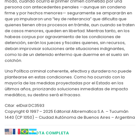
modo, cuando ocurra el primer crimen cometido por una
persona con antecedentes penales —aunque sin condena
firme y por hechos menores— seguramente se ampararán en
que ya impulsaron una “ley de reiterancia” que dificulta que
quienes tienen otros procesos en trámite, aun cuando se traten
de casos menores, queden en libertad. Mientras tanto, en los
habeas corpus por agravamiento de las condiciones de
detención, serán los jueces y fiscales quienes, sin recursos,
deban improvisar soluciones ante situaciones indignantes,
como la de un detenido enfermo que duerme en el suelo sin
colchón.
Una Política criminal coherente, efectiva y duradera no puede
plantearse en estas condiciones. Como ha ocurrido con la
mayoría de las medidas proyectadas por el Estado en los
últimos años, priorizando soluciones inmediatas de impacto
mediático, su destino será el fracaso.
Citar: elDial DC3593
Copyright © 1997 – 2025 Editorial Albrematica S.A. – Tucumán
1440 (CP 1050) – Ciudad Autónoma de Buenos Aires – Argentina
DESCARGAR NOTA COMPLETA