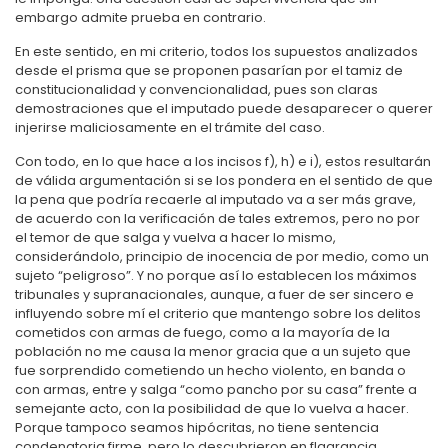
embargo admite prueba en contrario.
En este sentido, en mi criterio, todos los supuestos analizados
desde el prisma que se proponen pasarían por el tamiz de
constitucionalidad y convencionalidad, pues son claras
demostraciones que el imputado puede desaparecer o querer
injerirse maliciosamente en el trámite del caso.
Con todo, en lo que hace a los incisos f), h) e i), estos resultarán
de válida argumentación si se los pondera en el sentido de que
la pena que podría recaerle al imputado va a ser más grave,
de acuerdo con la verificación de tales extremos, pero no por
el temor de que salga y vuelva a hacer lo mismo,
considerándolo, principio de inocencia de por medio, como un
sujeto “peligroso”. Y no porque así lo establecen los máximos
tribunales y supranacionales, aunque, a fuer de ser sincero e
influyendo sobre mí el criterio que mantengo sobre los delitos
cometidos con armas de fuego, como a la mayoría de la
población no me causa la menor gracia que a un sujeto que
fue sorprendido cometiendo un hecho violento, en banda o
con armas, entre y salga “como pancho por su casa” frente a
semejante acto, con la posibilidad de que lo vuelva a hacer.
Porque tampoco seamos hipócritas, no tiene sentencia
condenatoria firme, pero lo descubrieron en flagrancia