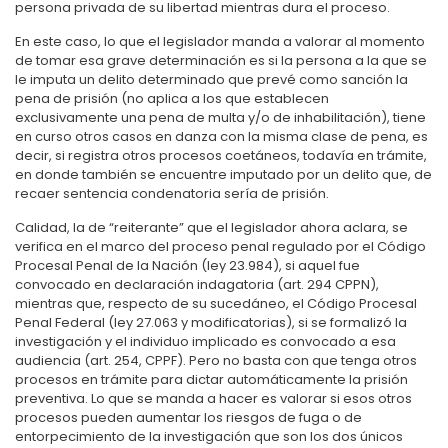
persona privada de su libertad mientras dura el proceso.
En este caso, lo que el legislador manda a valorar al momento
de tomar esa grave determinación es si la persona a la que se
le imputa un delito determinado que prevé como sanción la
pena de prisión (no aplica a los que establecen
exclusivamente una pena de multa y/o de inhabilitación), tiene
en curso otros casos en danza con la misma clase de pena, es
decir, si registra otros procesos coetáneos, todavía en trámite,
en donde también se encuentre imputado por un delito que, de
recaer sentencia condenatoria sería de prisión.
Calidad, la de “reiterante” que el legislador ahora aclara, se
verifica en el marco del proceso penal regulado por el Código
Procesal Penal de la Nación (ley 23.984), si aquel fue
convocado en declaración indagatoria (art. 294 CPPN),
mientras que, respecto de su sucedáneo, el Código Procesal
Penal Federal (ley 27.063 y modificatorias), si se formalizó la
investigación y el individuo implicado es convocado a esa
audiencia (art. 254, CPPF). Pero no basta con que tenga otros
procesos en trámite para dictar automáticamente la prisión
preventiva. Lo que se manda a hacer es valorar si esos otros
procesos pueden aumentar los riesgos de fuga o de
entorpecimiento de la investigación que son los dos únicos