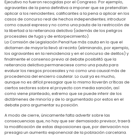
Ejecutivo no fueron recogidas por el Congreso. Por ejemplo,
agravantes de la pena definitiva a imponer que se pretendían
aplicar a los reincidentes; calificantes a la pena a aplicar en los
casos de concurso real de hechos independientes; introducir
como causal expresa y no como una pauta de la restricción de
la libertad a la reiterancia delictiva (además de los peligros
procesales de fuga y de entorpecimiento).
La Comisión de Legislación Penal fue más cauta en lo que el
dictamen de mayoría llevó al recinto (eliminando, por ejemplo,
los agravantes en la reincidencia y en el concurso de delitos) y
finalmente el consenso previo al debate posibilitó que la
reiterancia delictiva permaneciese como una pauta para
evaluar los riesgos procesales y no como una causal más de
procedencia del encierro cautelar. Lo cual ya es mucho,
aunque no es difícil presagiar que lo mismo lloverán críticas de
ciertos sectores sobre el proyecto con media sanción, así
como viene planteado, extremo que se puede inferir de los
dictámenes de minoría y de lo argumentado por estos en el
debate para argumentar su posición.
A modo de cierre, únicamente falta advertir sobre las
consecuencias que, no hay que ser demasiado previsor, traerá
la modificación de estas disposiciones que, por derivación nos
presagia un aumento exponencial de la población carcelaria.