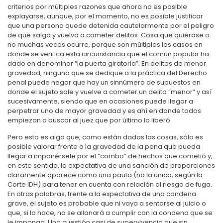
criterios por múltiples razones que ahora no es posible
explayarse, aunque, por el momento, no es posible justificar
que una persona quede detenida cautelarmente por el peligro
de que salga y vuelva a cometer delitos. Cosa que quiérase o
no muchas veces ocurre, porque son múltiples los casos en
donde se verifica esta circunstancia que el común popular ha
dado en denominar “la puerta giratoria”. En delitos de menor
gravedad, ninguno que se dedique a la práctica del Derecho
penal puede negar que hay un sinnúmero de supuestos en
donde el sujeto sale y vuelve a cometer un delito “menor” y así
sucesivamente, siendo que en ocasiones puede llegar a
perpetrar uno de mayor gravedad y es ahí en donde todos
empiezan a buscar al juez que por último lo liberó.
Pero esto es algo que, como están dadas las cosas, sólo es
posible valorar frente a la gravedad de la pena que pueda
llegar a imponérsele por el “combo” de hechos que cometió y,
en este sentido, la expectativa de una sanción de proporciones
claramente aparece como una pauta (no la única, según la
Corte IDH) para tener en cuenta con relación al riesgo de fuga.
En otras palabras, frente a la expectativa de una condena
grave, el sujeto es probable que ni vaya a sentarse al juicio o
que, si lo hace, no se allanará a cumplir con la condena que se
le imponga. Una cuestión casi de supervivencia que sin