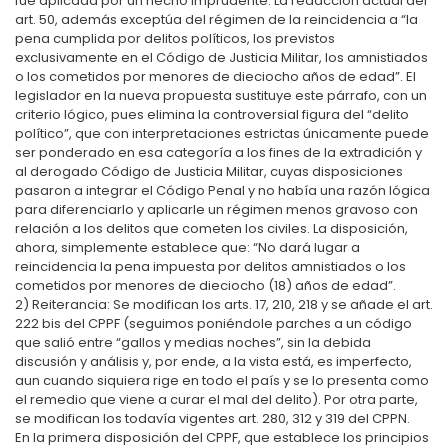
fue aplicada por un hecho imprudente. La redacción actual del
art. 50, además exceptúa del régimen de la reincidencia a “la
pena cumplida por delitos políticos, los previstos
exclusivamente en el Código de Justicia Militar, los amnistiados
o los cometidos por menores de dieciocho años de edad”. El
legislador en la nueva propuesta sustituye este párrafo, con un
criterio lógico, pues elimina la controversial figura del “delito
político”, que con interpretaciones estrictas únicamente puede
ser ponderado en esa categoría a los fines de la extradición y
al derogado Código de Justicia Militar, cuyas disposiciones
pasaron a integrar el Código Penal y no había una razón lógica
para diferenciarlo y aplicarle un régimen menos gravoso con
relación a los delitos que cometen los civiles. La disposición,
ahora, simplemente establece que: “No dará lugar a
reincidencia la pena impuesta por delitos amnistiados o los
cometidos por menores de dieciocho (18) años de edad”.
2) Reiterancia: Se modifican los arts. 17, 210, 218 y se añade el art.
222 bis del CPPF (seguimos poniéndole parches a un código
que salió entre “gallos y medias noches”, sin la debida
discusión y análisis y, por ende, a la vista está, es imperfecto,
aun cuando siquiera rige en todo el país y se lo presenta como
el remedio que viene a curar el mal del delito). Por otra parte,
se modifican los todavía vigentes art. 280, 312 y 319 del CPPN.
En la primera disposición del CPPF, que establece los principios