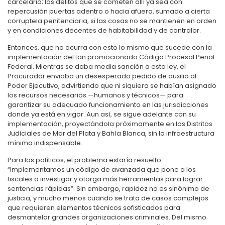
carcelario; los delitos que se cometen allí ya sea con
repercusión puertas adentro o hacia afuera, sumado a cierta
corruptela penitenciaria, si las cosas no se mantienen en orden
y en condiciones decentes de habitabilidad y de contralor.
Entonces, que no ocurra con esto lo mismo que sucede con la
implementación del tan promocionado Código Procesal Penal
Federal. Mientras se daba media sanción a esta ley, el
Procurador enviaba un desesperado pedido de auxilio al
Poder Ejecutivo, advirtiendo que ni siquiera se habían asignado
los recursos necesarios —humanos y técnicos— para
garantizar su adecuado funcionamiento en las jurisdicciones
donde ya está en vigor. Aun así, se sigue adelante con su
implementación, proyectándola próximamente en los Distritos
Judiciales de Mar del Plata y Bahía Blanca, sin la infraestructura
mínima indispensable.
Para los políticos, el problema estaría resuelto:
“Implementamos un código de avanzada que pone a los
fiscales a investigar y otorga más herramientas para lograr
sentencias rápidas”. Sin embargo, rapidez no es sinónimo de
justicia, y mucho menos cuando se trata de casos complejos
que requieren elementos técnicos sofisticados para
desmantelar grandes organizaciones criminales. Del mismo