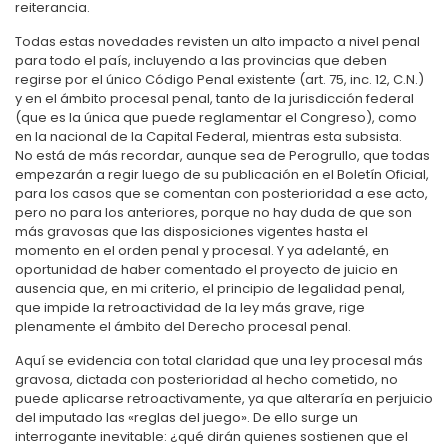
reiterancia.
Todas estas novedades revisten un alto impacto a nivel penal
para todo el país, incluyendo a las provincias que deben
regirse por el único Código Penal existente (art. 75, inc. 12, C.N.)
y en el ámbito procesal penal, tanto de la jurisdicción federal
(que es la única que puede reglamentar el Congreso), como
en la nacional de la Capital Federal, mientras esta subsista.
No está de más recordar, aunque sea de Perogrullo, que todas
empezarán a regir luego de su publicación en el Boletín Oficial,
para los casos que se comentan con posterioridad a ese acto,
pero no para los anteriores, porque no hay duda de que son
más gravosas que las disposiciones vigentes hasta el
momento en el orden penal y procesal. Y ya adelanté, en
oportunidad de haber comentado el proyecto de juicio en
ausencia que, en mi criterio, el principio de legalidad penal,
que impide la retroactividad de la ley más grave, rige
plenamente el ámbito del Derecho procesal penal.
Aquí se evidencia con total claridad que una ley procesal más
gravosa, dictada con posterioridad al hecho cometido, no
puede aplicarse retroactivamente, ya que alteraría en perjuicio
del imputado las «reglas del juego». De ello surge un
interrogante inevitable: ¿qué dirán quienes sostienen que el