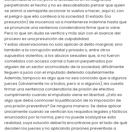
perpetrando el hecho y no es descabellado pensar que quien
se animó a semejante accionar lo vuelva a hacer, aquí sí, con
el peligro que ello conlleva a la sociedad. El estado (no
presunción) de inocencia va a mantenerse indemne hasta que
se pronuncie una sentencia condenatoria firme que lo varie.
Pero lo que sin duda se verifica y más aún con el avance del
proceso es una presunción de culpabilidad.
Y estas observaciones no solo aplican al delito marginal, sino
también a la corrupción estatal y privada o, entre otros
supuestos violentos, a los abusos sexuales que, si no fueron
cometidos con acceso carnal o fueron perpetrados por
alguien de un sector acomodado de la sociedad, difícilmente
lleguen a juicio con el imputado detenido cautelarmente.
Además, tampoco es algo que no sea conocido que a algunos
jueces (obviamente no a todos, pero si a algunos), les cuesta
firmar una sentencia condenatoria de prisión de efectivo
cumplimiento cuando el imputado viene en libertad. ¿Esto es
algo que deba conmover la justificación de la imposición de
una prisión preventiva? De ninguna manera. Se debe aplicar
únicamente cuando se verifican los requisitos legales y fácticos
enunciados por la norma, pero no puede soslayarse esta
realidad, cuya solución debería encontrarse por el lado de qué
deciden los jueces y no aplicando prisiones preventivas a