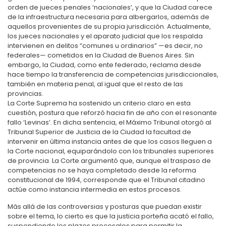
orden de jueces penales ‘nacionales’, y que la Ciudad carece
de la infraestructura necesaria para albergarlos, además de
aquellos provenientes de su propia jurisdicción. Actualmente,
los jueces nacionales y el aparato judicial que los respalda
intervienen en delitos “comunes u ordinarios” —es decir, no
federales— cometidos en la Ciudad de Buenos Aires. Sin
embargo, la Ciudad, como ente federado, reclama desde
hace tiempo la transferencia de competencias jurisdiccionales,
también en materia penal, al igual que el resto de las
provincias.
La Corte Suprema ha sostenido un criterio claro en esta
cuestión, postura que reforzó hacia fin de año con el resonante
fallo ‘Levinas’. En dicha sentencia, el Máximo Tribunal otorgó al
Tribunal Superior de Justicia de la Ciudad la facultad de
intervenir en última instancia antes de que los casos lleguen a
la Corte nacional, equiparándolo con los tribunales superiores
de provincia. La Corte argumentó que, aunque el traspaso de
competencias no se haya completado desde la reforma
constitucional de 1994, corresponde que el Tribunal citadino
actúe como instancia intermedia en estos procesos.
Más allá de las controversias y posturas que puedan existir
sobre el tema, lo cierto es que la justicia porteña acató el fallo,
suspendiendo los plazos procesales para permitir la