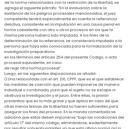
de la norma relacionados con la restricción de la libertad, se
agrega el siguiente párrafo: “En la evaluación sobre la
existencia de los peligros procesales mencionados, el juez
competente tendrá especialmente en cuenta la reiterancia
delictiva, consistente en la imputación en una causa penal en
forma coexistente con otro u otros procesos en los que la
misma persona hubiera sido imputada. A los fines de la
determinación de la reiterancia, se considerará imputada a la
persona que haya sido convocada para la formalización de la
investigación preparatoria
en los términos del artículo 254 del presente Codigo, o acto
procesal equivalente, en caso
de regir otra norma procesal”.
Luego, en las siguientes disposiciones se añadió:
I) Una relacionada con el art. 210, CPPF, que es el que establece
las medidas de coerción que pueden imponerse de manera
individual o combinada, para que el sujeto no se escape ni
obstruya la investigación y el juicio. Entre ellas, la prisión
preventiva que es la más grave y que aplica en caso de que
otras menos lesivas de la libertad no fueren suficientes para
asegurar los fines del proceso. En la manda comentada se
adicionó que estas deben imponerse “bajo las condiciones del
artículo 17” del mismo código, eliminándose, evidentemente
por resultar sobreabundantes ya que esta última norma así lo