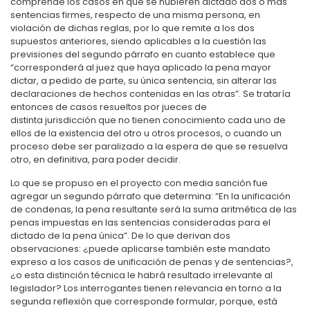
comprende los casos en que se hubieren dictado dos o más
sentencias firmes, respecto de una misma persona, en
violación de dichas reglas, por lo que remite a los dos
supuestos anteriores, siendo aplicables a la cuestión las
previsiones del segundo párrafo en cuanto establece que
“corresponderá al juez que haya aplicado la pena mayor
dictar, a pedido de parte, su única sentencia, sin alterar las
declaraciones de hechos contenidas en las otras”. Se trataría
entonces de casos resueltos por jueces de
distinta jurisdicción que no tienen conocimiento cada uno de
ellos de la existencia del otro u otros procesos, o cuando un
proceso debe ser paralizado a la espera de que se resuelva
otro, en definitiva, para poder decidir.
Lo que se propuso en el proyecto con media sanción fue
agregar un segundo párrafo que determina: “En la unificación
de condenas, la pena resultante será la suma aritmética de las
penas impuestas en las sentencias consideradas para el
dictado de la pena única”. De lo que derivan dos
observaciones: ¿puede aplicarse también este mandato
expreso a los casos de unificación de penas y de sentencias?,
¿o esta distinción técnica le habrá resultado irrelevante al
legislador? Los interrogantes tienen relevancia en torno a la
segunda reflexión que corresponde formular, porque, está