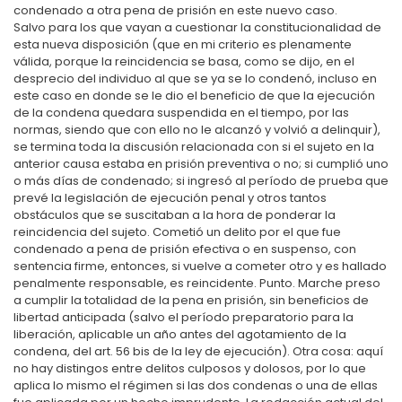
condenado a otra pena de prisión en este nuevo caso.
Salvo para los que vayan a cuestionar la constitucionalidad de
esta nueva disposición (que en mi criterio es plenamente
válida, porque la reincidencia se basa, como se dijo, en el
desprecio del individuo al que se ya se lo condenó, incluso en
este caso en donde se le dio el beneficio de que la ejecución
de la condena quedara suspendida en el tiempo, por las
normas, siendo que con ello no le alcanzó y volvió a delinquir),
se termina toda la discusión relacionada con si el sujeto en la
anterior causa estaba en prisión preventiva o no; si cumplió uno
o más días de condenado; si ingresó al período de prueba que
prevé la legislación de ejecución penal y otros tantos
obstáculos que se suscitaban a la hora de ponderar la
reincidencia del sujeto. Cometió un delito por el que fue
condenado a pena de prisión efectiva o en suspenso, con
sentencia firme, entonces, si vuelve a cometer otro y es hallado
penalmente responsable, es reincidente. Punto. Marche preso
a cumplir la totalidad de la pena en prisión, sin beneficios de
libertad anticipada (salvo el período preparatorio para la
liberación, aplicable un año antes del agotamiento de la
condena, del art. 56 bis de la ley de ejecución). Otra cosa: aquí
no hay distingos entre delitos culposos y dolosos, por lo que
aplica lo mismo el régimen si las dos condenas o una de ellas