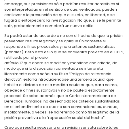
embargo, sus previsiones sólo podrían resultar admisibles si
son interpretadas en el sentido de que, verificadas, pueden
conllevar a la presunción de que el sujeto, en libertad, o se
fugará o entorpecerá la investigación. No que, si se le permite
salir, probablemente cometerá un nuevo delito.
Se podrá estar de acuerdo o no con el hecho de que la prisión
preventiva resulte legítima y se aplique únicamente si
responde a fines procesales y no a criterios sustancialistas
(penales). Pero esto es lo que se encuentra previsto en el CPPF,
ratificado por el propio
artículo 17 que ahora se modifica y mantiene ese criterio, de
modo que si la disposición comentada se interpreta
literalmente como señala su título “Peligro de reiterancia
delictiva”, estaría introduciéndose una tercera causal que
habilita el dictado de esa medida cautelar que, para colmo,
obedece a fines sustantivos y no de cautela estrictamente
procesal. Se sabe además que la Corte Interamericana de
Derechos Humanos, ha desechado los criterios sustantivistas,
en el entendimiento de que no son convencionales, aunque,
insólitamente, a veces, se ha referido como fin legítimo de la
prisión preventiva a la “repercusión social del hecho”.
Creo que resulta necesaria una revisión sensata sobre tales