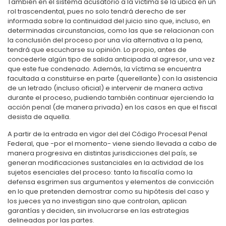
También en el sistema acusatorio a la víctima se la ubica en un
rol trascendental, pues no solo tendrá derecho de ser
informada sobre la continuidad del juicio sino que, incluso, en
determinadas circunstancias, como las que se relacionan con
la conclusión del proceso por una vía alternativa a la pena,
tendrá que escucharse su opinión. Lo propio, antes de
concederle algún tipo de salida anticipada al agresor, una vez
que este fue condenado. Además, la víctima se encuentra
facultada a constituirse en parte (querellante) con la asistencia
de un letrado (incluso oficial) e intervenir de manera activa
durante el proceso, pudiendo también continuar ejerciendo la
acción penal (de manera privada) en los casos en que el fiscal
desista de aquella.
A partir de la entrada en vigor del del Código Procesal Penal
Federal, que -por el momento- viene siendo llevada a cabo de
manera progresiva en distintas jurisdicciones del país, se
generan modificaciones sustanciales en la actividad de los
sujetos esenciales del proceso: tanto la fiscalía como la
defensa esgrimen sus argumentos y elementos de convicción
en lo que pretenden demostrar como su hipótesis del caso y
los jueces ya no investigan sino que controlan, aplican
garantías y deciden, sin involucrarse en las estrategias
delineadas por las partes.