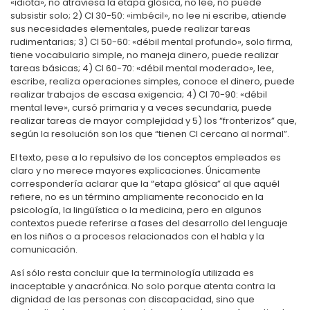
«idiota», no atraviesa la etapa glósica, no lee, no puede
subsistir solo; 2) CI 30-50: «imbécil», no lee ni escribe, atiende
sus necesidades elementales, puede realizar tareas
rudimentarias; 3) CI 50-60: «débil mental profundo», solo firma,
tiene vocabulario simple, no maneja dinero, puede realizar
tareas básicas; 4) CI 60-70: «débil mental moderado», lee,
escribe, realiza operaciones simples, conoce el dinero, puede
realizar trabajos de escasa exigencia; 4) CI 70-90: «débil
mental leve», cursó primaria y a veces secundaria, puede
realizar tareas de mayor complejidad y 5) los “fronterizos” que,
según la resolución son los que “tienen CI cercano al normal”.
El texto, pese a lo repulsivo de los conceptos empleados es
claro y no merece mayores explicaciones. Únicamente
correspondería aclarar que la “etapa glósica” al que aquél
refiere, no es un término ampliamente reconocido en la
psicología, la lingüística o la medicina, pero en algunos
contextos puede referirse a fases del desarrollo del lenguaje
en los niños o a procesos relacionados con el habla y la
comunicación.
Así sólo resta concluir que la terminología utilizada es
inaceptable y anacrónica. No solo porque atenta contra la
dignidad de las personas con discapacidad, sino que