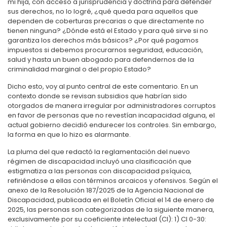
mi hija, con acceso a jurisprudencia y doctrina para defender
sus derechos, no lo logré, ¿qué queda para aquellos que
dependen de coberturas precarias o que directamente no
tienen ninguna? ¿Dónde está el Estado y para qué sirve si no
garantiza los derechos más básicos? ¿Por qué pagamos
impuestos si debemos procurarnos seguridad, educación,
salud y hasta un buen abogado para defendernos de la
criminalidad marginal o del propio Estado?
Dicho esto, voy al punto central de este comentario. En un
contexto donde se revisan subsidios que habrían sido
otorgados de manera irregular por administradores corruptos
en favor de personas que no revestían incapacidad alguna, el
actual gobierno decidió endurecer los controles. Sin embargo,
la forma en que lo hizo es alarmante.
La pluma del que redactó la reglamentación del nuevo
régimen de discapacidad incluyó una clasificación que
estigmatiza a las personas con discapacidad psíquica,
refiriéndose a ellas con términos arcaicos y ofensivos. Según el
anexo de la Resolución 187/2025 de la Agencia Nacional de
Discapacidad, publicada en el Boletín Oficial el 14 de enero de
2025, las personas son categorizadas de la siguiente manera,
exclusivamente por su coeficiente intelectual (CI): 1) CI 0-30: