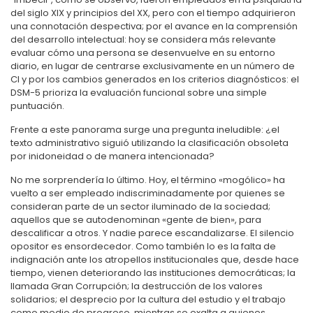
del siglo XIX y principios del XX, pero con el tiempo adquirieron
una connotación despectiva; por el avance en la comprensión
del desarrollo intelectual: hoy se considera más relevante
evaluar cómo una persona se desenvuelve en su entorno
diario, en lugar de centrarse exclusivamente en un número de
CI y por los cambios generados en los criterios diagnósticos: el
DSM-5 prioriza la evaluación funcional sobre una simple
puntuación.
Frente a este panorama surge una pregunta ineludible: ¿el
texto administrativo siguió utilizando la clasificación obsoleta
por inidoneidad o de manera intencionada?
No me sorprendería lo último. Hoy, el término «mogólico» ha
vuelto a ser empleado indiscriminadamente por quienes se
consideran parte de un sector iluminado de la sociedad;
aquellos que se autodenominan «gente de bien», para
descalificar a otros. Y nadie parece escandalizarse. El silencio
opositor es ensordecedor. Como también lo es la falta de
indignación ante los atropellos institucionales que, desde hace
tiempo, vienen deteriorando las instituciones democráticas; la
llamada Gran Corrupción; la destrucción de los valores
solidarios; el desprecio por la cultura del estudio y el trabajo
como medio de progreso, mientras se exalta a quienes