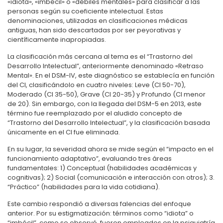
«idiota», «imbécil» o «débiles mentales» para clasificar a las
personas según su coeficiente intelectual. Estas
denominaciones, utilizadas en clasificaciones médicas
antiguas, han sido descartadas por ser peyorativas y
científicamente inapropiadas.
La clasificación más cercana al tema es el “Trastorno del
Desarrollo Intelectual”, anteriormente denominado «Retraso
Mental». En el DSM-IV, este diagnóstico se establecía en función
del CI, clasificándolo en cuatro niveles: Leve (CI 50-70),
Moderado (CI 35-50), Grave (CI 20-35) y Profundo (CI menor
de 20). Sin embargo, con la llegada del DSM-5 en 2013, este
término fue reemplazado por el aludido concepto de
“Trastorno del Desarrollo Intelectual”, y la clasificación basada
únicamente en el CI fue eliminada.
En su lugar, la severidad ahora se mide según el “impacto en el
funcionamiento adaptativo”, evaluando tres áreas
fundamentales: 1) Conceptual (habilidades académicas y
cognitivas); 2) Social (comunicación e interacción con otros); 3.
“Práctico” (habilidades para la vida cotidiana).
Este cambio respondió a diversas falencias del enfoque
anterior. Por su estigmatización: términos como “idiota” o
“imbécil”, como se observó, fueron empleados en la psiquiatría