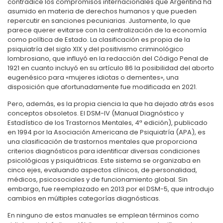
contradice los compromisos internacionales que Argentina ha
asumido en materia de derechos humanos y que pueden
repercutir en sanciones pecuniarias. Justamente, lo que
parece querer evitarse con la centralización de la economía
como política de Estado. La clasificación es propia de la
psiquiatría del siglo XIX y del positivismo criminológico
lombrosiano, que influyó en la redacción del Código Penal de
1921 en cuanto incluyó en su artículo 86 la posibilidad del aborto
eugenésico para «mujeres idiotas o dementes», una
disposición que afortunadamente fue modificada en 2021.
Pero, además, es la propia ciencia la que ha dejado atrás esos
conceptos obsoletos. El DSM-IV (Manual Diagnóstico y
Estadístico de los Trastornos Mentales, 4ª edición), publicado
en 1994 por la Asociación Americana de Psiquiatría (APA), es
una clasificación de trastornos mentales que proporciona
criterios diagnósticos para identificar diversas condiciones
psicológicas y psiquiátricas. Este sistema se organizaba en
cinco ejes, evaluando aspectos clínicos, de personalidad,
médicos, psicosociales y de funcionamiento global. Sin
embargo, fue reemplazado en 2013 por el DSM-5, que introdujo
cambios en múltiples categorías diagnósticas.
En ninguno de estos manuales se emplean términos como