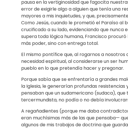
pausa en la vertiginosidad que fagocita nuestr
error de exigirle algo a alguien que tenía una
mayores a mis inquietudes, y que, precisamente,
Como Jesús, cuando le prometió el Paraíso al 
crucificado a su lado, evidenciando que nunca e
supera toda lógica humana, Francisco procuró
más poder, sino con entrega total.
El mismo pontífice que, al rogarnos a nosotros
necesidad espiritual, al considerarse un ser hu
pueblo en lo que pretendía hacer y pregonar.
Porque sabía que se enfrentaría a grandes males,
la Iglesia, le generarían profundas resistencias
pensaban que un sudamericano (sudaca), que tra
tercermundista, no podía o no debía involucrar
A regañadientes (porque me daba contradictori
eran muchísimas más de las que pensaba— que d
algunos de mis trabajos de doctrina que guardab