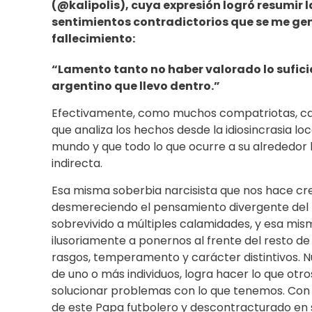
(@kalipolis), cuya expresión logró resumir 
sentimientos contradictorios que se me ge
fallecimiento:
“Lamento tanto no haber valorado lo suficie
argentino que llevo dentro.”
Efectivamente, como muchos compatriotas, caí
que analiza los hechos desde la idiosincrasia lo
mundo y que todo lo que ocurre a su alrededor l
indirecta.
Esa misma soberbia narcisista que nos hace cree
desmereciendo el pensamiento divergente del p
sobrevivido a múltiples calamidades, y esa mism
ilusoriamente a ponernos al frente del resto d
rasgos, temperamento y carácter distintivos. N
de uno o más individuos, logra hacer lo que otr
solucionar problemas con lo que tenemos. Con 
de este Papa futbolero y descontracturado en s