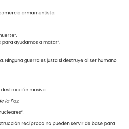
al comercio armamentista.
muerte”.
s para ayudarnos a matar”.
na. Ninguna guerra es justa si destruye al ser humano
e destrucción masiva.
e la Paz
:
nucleares”.
estrucción recíproca no pueden servir de base para