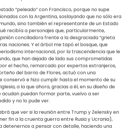
estado “peleado” con Francisco, porque no supe
ionados con la Argentina, soslayando que no sólo era
el mundo, sino también el representante de un Estado
ué recibía a personajes que, particularmente,
pinión conciliadora frente a la desgraciada “grieta
tras naciones. Y el árbol me tapó el bosque, que
periodismo internacional, por la trascendencia que le
 mundo, que han dejado de lado sus comprometidas
 por el hecho, remarcado por expertos extranjeros,
orteño del barrio de Flores, actuó con una
ue conservó e hizo cumplir hasta el momento de su
lesia, a la que ahora, gracias a él, en su diseño de
ue acudan puedan formar parte, vuelvo a ser
dido y no lo pude ver.
habrá que ver si la reunión entre Trump y Zelensky en
ner fin a la cruenta guerra entre Rusia y Ucrania),
 a detenernos a pensar con detalle, haciendo una