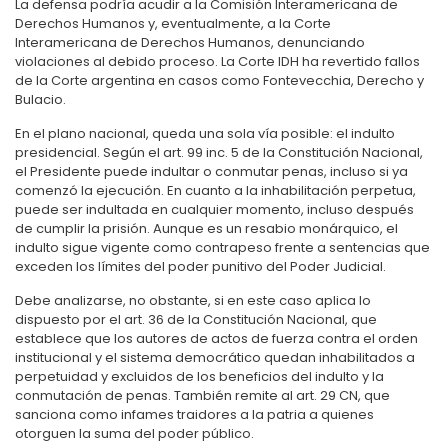
La defensa podría acudir a la Comisión Interamericana de
Derechos Humanos y, eventualmente, a la Corte
Interamericana de Derechos Humanos, denunciando
violaciones al debido proceso. La Corte IDH ha revertido fallos
de la Corte argentina en casos como Fontevecchia, Derecho y
Bulacio.
En el plano nacional, queda una sola vía posible: el indulto
presidencial. Según el art. 99 inc. 5 de la Constitución Nacional,
el Presidente puede indultar o conmutar penas, incluso si ya
comenzó la ejecución. En cuanto a la inhabilitación perpetua,
puede ser indultada en cualquier momento, incluso después
de cumplir la prisión. Aunque es un resabio monárquico, el
indulto sigue vigente como contrapeso frente a sentencias que
exceden los límites del poder punitivo del Poder Judicial.
Debe analizarse, no obstante, si en este caso aplica lo
dispuesto por el art. 36 de la Constitución Nacional, que
establece que los autores de actos de fuerza contra el orden
institucional y el sistema democrático quedan inhabilitados a
perpetuidad y excluidos de los beneficios del indulto y la
conmutación de penas. También remite al art. 29 CN, que
sanciona como infames traidores a la patria a quienes
otorguen la suma del poder público.