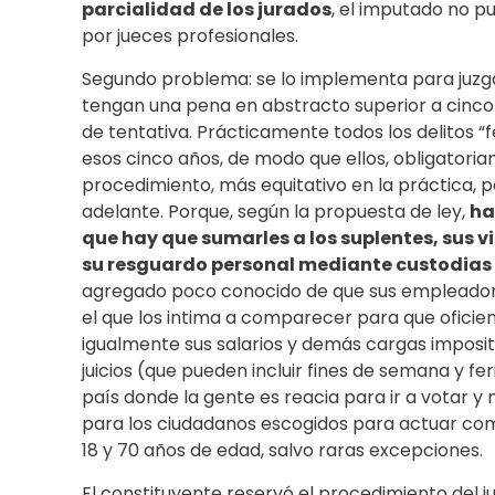
parcialidad de los jurados
, el imputado no p
por jueces profesionales.
Segundo problema: se lo implementa para juzga
tengan una pena en abstracto superior a cinco
de tentativa. Prácticamente todos los delitos “
esos cinco años, de modo que ellos, obligatori
procedimiento, más equitativo en la práctica, p
adelante. Porque, según la propuesta de ley,
ha
que hay que sumarles a los suplentes, sus vi
su resguardo personal mediante custodias 
agregado poco conocido de que sus empleadores 
el que los intima a comparecer para que ofici
igualmente sus salarios y demás cargas impositi
juicios (que pueden incluir fines de semana y fe
país donde la gente es reacia para ir a votar y 
para los ciudadanos escogidos para actuar com
18 y 70 años de edad, salvo raras excepciones.
El constituyente reservó el procedimiento del jui