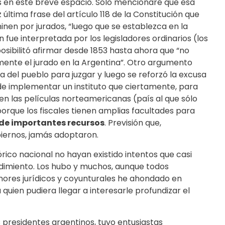
as en este breve espacio. Sólo mencionaré que esa
 última frase del artículo 118 de la Constitución que
inen por jurados, “luego que se establezca en la
n fue interpretada por los legisladores ordinarios (los
sibilitó afirmar desde 1853 hasta ahora que “no
mente el jurado en la Argentina”. Otro argumento
ia del pueblo para juzgar y luego se reforzó la excusa
 de implementar un instituto que ciertamente, para
n las películas norteamericanas (país al que sólo
 porque los fiscales tienen amplias facultades para
 de importantes recursos
. Previsión que,
biernos, jamás adoptaron.
órico nacional no hayan existido intentos que casi
edimiento. Los hubo y muchos, aunque todos
ores jurídicos y coyunturales he ahondado en
 quien pudiera llegar a interesarle profundizar el
 presidentes argentinos, tuvo entusiastas