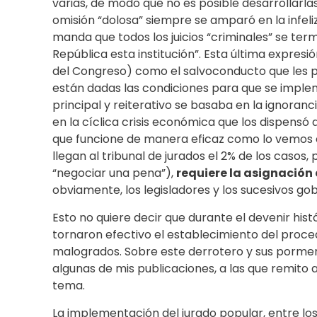
varias, de modo que no es posible desarrollarl
omisión “dolosa” siempre se amparó en la infeliz
manda que todos los juicios “criminales” se term
República esta institución”. Esta última expresió
del Congreso) como el salvoconducto que les po
están dadas las condiciones para que se imple
principal y reiterativo se basaba en la ignoranc
en la cíclica crisis económica que los dispensó
que funcione de manera eficaz como lo vemos e
llegan al tribunal de jurados el 2% de los casos,
“negociar una pena”),
requiere la asignación
obviamente, los legisladores y los sucesivos go
Esto no quiere decir que durante el devenir hist
tornaron efectivo el establecimiento del proc
malogrados. Sobre este derrotero y sus pormen
algunas de mis publicaciones, a las que remito a
tema.
La implementación del jurado popular, entre los