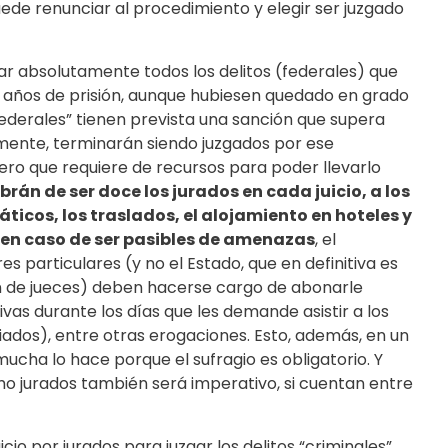
uede renunciar al procedimiento y elegir ser juzgado
r absolutamente todos los delitos (federales) que
 años de prisión, aunque hubiesen quedado en grado
federales” tienen prevista una sanción que supera
amente, terminarán siendo juzgados por ese
ero que requiere de recursos para poder llevarlo
brán de ser doce los jurados en cada juicio, a los
áticos, los traslados, el alojamiento en hoteles y
en caso de ser pasibles de amenazas
, el
particulares (y no el Estado, que en definitiva es
en de jueces) deben hacerse cargo de abonarle
vas durante los días que les demande asistir a los
riados), entre otras erogaciones. Esto, además, en un
mucha lo hace porque el sufragio es obligatorio. Y
o jurados también será imperativo, si cuentan entre
cio por jurados para juzgar los delitos “criminales”,