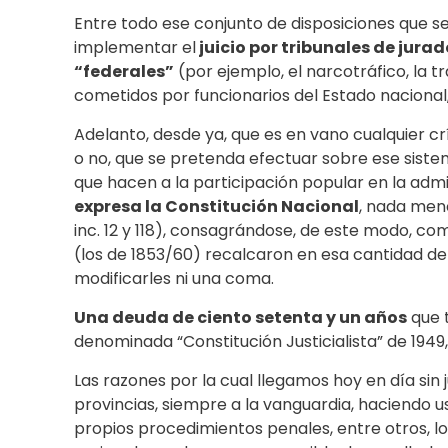
Entre todo ese conjunto de disposiciones que se 
implementar el
juicio por tribunales de jurad
“federales”
(por ejemplo, el narcotráfico, la tra
cometidos por funcionarios del Estado nacional,
Adelanto, desde ya, que es en vano cualquier cr
o no, que se pretenda efectuar sobre ese siste
que hacen a la participación popular en la admin
expresa la Constitución Nacional
, nada meno
inc. 12 y 118), consagrándose, de este modo, co
(los de 1853/60) recalcaron en esa cantidad de 
modificarles ni una coma.
Una deuda de ciento setenta y un años
que t
denominada “Constitución Justicialista” de 1949, 
Las razones por la cual llegamos hoy en día sin ju
provincias, siempre a la vanguardia, haciendo u
propios procedimientos penales, entre otros, 