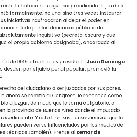
esto la historia nos sigue sorprendiendo. Lejos de lo
entó formalmente, no una, sino tres veces instaurar
 Sus iniciativas naufragaron al dejar el poder en
, acorralado por las denuncias públicas de
 absolutamente inquisitivo (secreto, oscuro y que
 que el propio gobierno designaba), encargado al
ión de 1949, el entonces presidente
Juan Domingo
ido desdén por el juicio penal popular, promovió la
.
 derecho del ciudadano a ser juzgados por sus pares.
que ahora se remitió al Congreso: lo reconoce como
o a juzgar, de modo que lo torna obligatorio, a
 en la provincia de Buenos Aires donde el imputado
 procedimiento. Y esto trae sus consecuencias que le
ulares pueden verse influenciados por los medios de
es técnicos también). Frente al
temor de