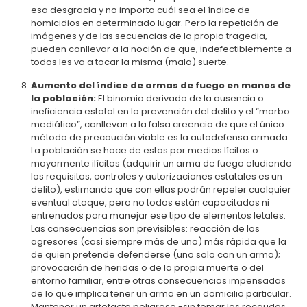
esa desgracia y no importa cuál sea el índice de
homicidios en determinado lugar. Pero la repetición de
imágenes y de las secuencias de la propia tragedia,
pueden conllevar a la noción de que, indefectiblemente a
todos les va a tocar la misma (mala) suerte.
Aumento del índice de armas de fuego en manos de
la población:
El binomio derivado de la ausencia o
ineficiencia estatal en la prevención del delito y el “morbo
mediático”, conllevan a la falsa creencia de que el único
método de precaución viable es la autodefensa armada.
La población se hace de estas por medios lícitos o
mayormente ilícitos (adquirir un arma de fuego eludiendo
los requisitos, controles y autorizaciones estatales es un
delito), estimando que con ellas podrán repeler cualquier
eventual ataque, pero no todos están capacitados ni
entrenados para manejar ese tipo de elementos letales.
Las consecuencias son previsibles: reacción de los
agresores (casi siempre más de uno) más rápida que la
de quien pretende defenderse (uno solo con un arma);
provocación de heridas o de la propia muerte o del
entorno familiar, entre otras consecuencias impensadas
de lo que implica tener un arma en un domicilio particular.
Mantener un artefacto peligroso -sin tomar los recaudos