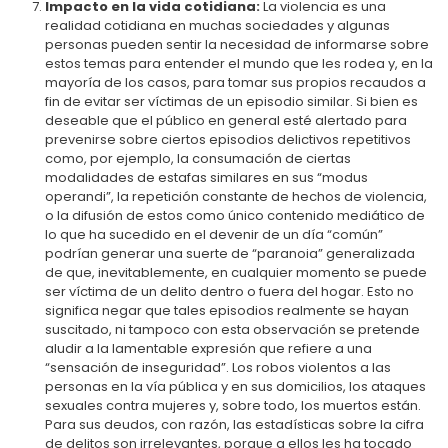
Impacto en la vida cotidiana:
La violencia es una
realidad cotidiana en muchas sociedades y algunas
personas pueden sentir la necesidad de informarse sobre
estos temas para entender el mundo que les rodea y, en la
mayoría de los casos, para tomar sus propios recaudos a
fin de evitar ser víctimas de un episodio similar. Si bien es
deseable que el público en general esté alertado para
prevenirse sobre ciertos episodios delictivos repetitivos
como, por ejemplo, la consumación de ciertas
modalidades de estafas similares en sus “modus
operandi”, la repetición constante de hechos de violencia,
o la difusión de estos como único contenido mediático de
lo que ha sucedido en el devenir de un día “común”
podrían generar una suerte de “paranoia” generalizada
de que, inevitablemente, en cualquier momento se puede
ser víctima de un delito dentro o fuera del hogar. Esto no
significa negar que tales episodios realmente se hayan
suscitado, ni tampoco con esta observación se pretende
aludir a la lamentable expresión que refiere a una
“sensación de inseguridad”. Los robos violentos a las
personas en la vía pública y en sus domicilios, los ataques
sexuales contra mujeres y, sobre todo, los muertos están.
Para sus deudos, con razón, las estadísticas sobre la cifra
de delitos son irrelevantes, porque a ellos les ha tocado