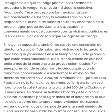
la exigencia de que se “haga justicia” o, directamente,
proceder a la venganza privada individual o colectiva.
“Acompañar” ese proceso por los medios, hasta el
esclarecimiento del hecho y la eventual sanción a los
responsables, aunque de manera solitaria y encerrado en su
propio hogar, puede producirle al espectador el
convencimiento de que coadyuvó con las víctimas; participó en
la en la resolución del caso y a que se lograse su castigo.
En algunos supuestos, también se suscita una sensación de
aleatoria “salvación” de haber sido víctima de la tragedia. A
todos los que ya vivíamos en ese tiempo nos quedó grabado
qué estábamos haciendo el día y la hora exacta en que nos
enteramos de la ocurrencia de graves calamidades. Por
ejemplo, en dónde estábamos y haciendo qué, cuando
tomamos conocimiento o escuchamos la explosión del
atentado terrorista en la AMIA, en la mañana de 18 julio de 1994.
Pues bien, no faltan quienes, además, solían transitar en ese
horario por la calle Pasteur a la altura del 600 de la Ciudad de
Buenos Aires, en donde se hallaba ubicada y ese día no lo
hicieron, o pasaron por el lugar antes de la detonación, lo que
los coloca como afortunados “supervivientes” del suceso,
extremo que, en ocasiones, puede generar sentimientos de
culpa por no haber sufrido las mismas consecuencias que los