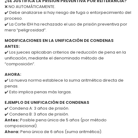
¿SE JUSTIFICA LA PRISIÓN PREVENTIVA POR REITERANCIA?
❌ NO AUTOMÁTICAMENTE.
✔️ Debe analizarse si hay riesgo de fuga o entorpecimiento del
proceso.
✔️ La Corte IDH ha rechazado el uso de prisión preventiva por
mera “peligrosidad”.
MODIFICACIONES EN LA UNIFICACIÓN DE CONDENAS
ANTES:
✔️ Los jueces aplicaban criterios de reducción de pena en la
unificación, mediante el denominado método de
“composición”.
AHORA:
✔️ La nueva norma establece la suma aritmética directa de
penas.
✔️ Esto implica penas más largas.
EJEMPLO DE UNIFICACIÓN DE CONDENAS
✔️ Condena A: 3 años de prisión.
✔️ Condena B: 3 años de prisión.
Antes:
Posible pena única de 5 años (por método
composicional).
Ahora:
Pena única de 6 años (suma aritmética).