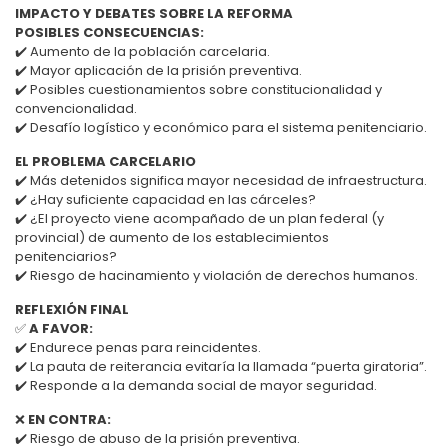
IMPACTO Y DEBATES SOBRE LA REFORMA
POSIBLES CONSECUENCIAS:
✔️ Aumento de la población carcelaria.
✔️ Mayor aplicación de la prisión preventiva.
✔️ Posibles cuestionamientos sobre constitucionalidad y
convencionalidad.
✔️ Desafío logístico y económico para el sistema penitenciario.
EL PROBLEMA CARCELARIO
✔️ Más detenidos significa mayor necesidad de infraestructura.
✔️ ¿Hay suficiente capacidad en las cárceles?
✔️ ¿El proyecto viene acompañado de un plan federal (y
provincial) de aumento de los establecimientos
penitenciarios?
✔️ Riesgo de hacinamiento y violación de derechos humanos.
REFLEXIÓN FINAL
✅
A FAVOR:
✔️ Endurece penas para reincidentes.
✔️ La pauta de reiterancia evitaría la llamada “puerta giratoria”.
✔️ Responde a la demanda social de mayor seguridad.
❌
EN CONTRA:
✔️ Riesgo de abuso de la prisión preventiva.