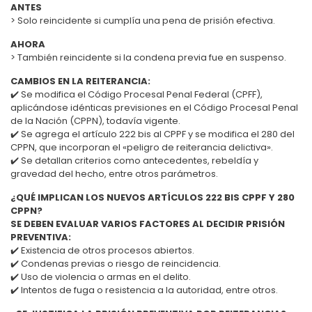
ANTES
> Solo reincidente si cumplía una pena de prisión efectiva.
AHORA
> También reincidente si la condena previa fue en suspenso.
CAMBIOS EN LA REITERANCIA:
✔️ Se modifica el Código Procesal Penal Federal (CPFF),
aplicándose idénticas previsiones en el Código Procesal Penal
de la Nación (CPPN), todavía vigente.
✔️ Se agrega el artículo 222 bis al CPPF y se modifica el 280 del
CPPN, que incorporan el «peligro de reiterancia delictiva».
✔️ Se detallan criterios como antecedentes, rebeldía y
gravedad del hecho, entre otros parámetros.
¿QUÉ IMPLICAN LOS NUEVOS ARTÍCULOS 222 BIS CPPF Y 280
CPPN?
SE DEBEN EVALUAR VARIOS FACTORES AL DECIDIR PRISIÓN
PREVENTIVA:
✔️ Existencia de otros procesos abiertos.
✔️ Condenas previas o riesgo de reincidencia.
✔️ Uso de violencia o armas en el delito.
✔️ Intentos de fuga o resistencia a la autoridad, entre otros.