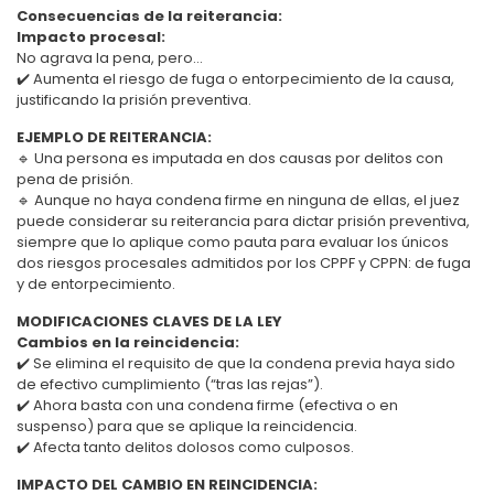
Consecuencias de la reiterancia:
Impacto procesal:
No agrava la pena, pero…
✔️ Aumenta el riesgo de fuga o entorpecimiento de la causa,
justificando la prisión preventiva.
EJEMPLO DE REITERANCIA:
🔹 Una persona es imputada en dos causas por delitos con
pena de prisión.
🔹 Aunque no haya condena firme en ninguna de ellas, el juez
puede considerar su reiterancia para dictar prisión preventiva,
siempre que lo aplique como pauta para evaluar los únicos
dos riesgos procesales admitidos por los CPPF y CPPN: de fuga
y de entorpecimiento.
MODIFICACIONES CLAVES DE LA LEY
Cambios en la reincidencia:
✔️ Se elimina el requisito de que la condena previa haya sido
de efectivo cumplimiento (“tras las rejas”).
✔️ Ahora basta con una condena firme (efectiva o en
suspenso) para que se aplique la reincidencia.
✔️ Afecta tanto delitos dolosos como culposos.
IMPACTO DEL CAMBIO EN REINCIDENCIA: